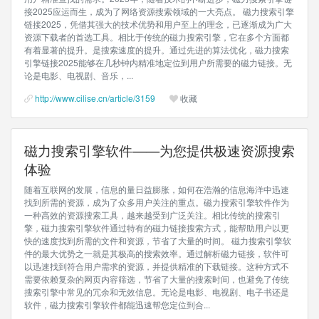
接2025应运而生，成为了网络资源搜索领域的一大亮点。 磁力搜索引擎
链接2025，凭借其强大的技术优势和用户至上的理念，已逐渐成为广大
资源下载者的首选工具。相比于传统的磁力搜索引擎，它在多个方面都
有着显著的提升。是搜索速度的提升。通过先进的算法优化，磁力搜索
引擎链接2025能够在几秒钟内精准地定位到用户所需要的磁力链接。无
论是电影、电视剧、音乐，...
http://www.cilise.cn/article/3159
收藏
磁力搜索引擎软件——为您提供极速资源搜索
体验
随着互联网的发展，信息的量日益膨胀，如何在浩瀚的信息海洋中迅速
找到所需的资源，成为了众多用户关注的重点。磁力搜索引擎软件作为
一种高效的资源搜索工具，越来越受到广泛关注。相比传统的搜索引
擎，磁力搜索引擎软件通过特有的磁力链接搜索方式，能帮助用户以更
快的速度找到所需的文件和资源，节省了大量的时间。 磁力搜索引擎软
件的最大优势之一就是其极高的搜索效率。通过解析磁力链接，软件可
以迅速找到符合用户需求的资源，并提供精准的下载链接。这种方式不
需要依赖复杂的网页内容筛选，节省了大量的搜索时间，也避免了传统
搜索引擎中常见的冗余和无效信息。无论是电影、电视剧、电子书还是
软件，磁力搜索引擎软件都能迅速帮您定位到合...