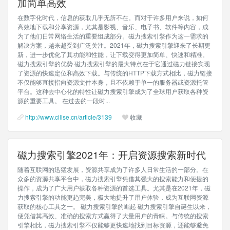
加简单高效
在数字化时代，信息的获取几乎无所不在。而对于许多用户来说，如何
高效地下载和分享资源，尤其是影视、音乐、电子书、软件等内容，成
为了他们日常网络生活的重要组成部分。磁力搜索引擎作为这一需求的
解决方案，越来越受到广泛关注。2021年，磁力搜索引擎迎来了长期更
新，进一步优化了其功能和性能，让下载变得更加简单、快速和精准。
磁力搜索引擎的优势 磁力搜索引擎的最大特点在于它通过磁力链接实现
了资源的快速定位和高效下载。与传统的HTTP下载方式相比，磁力链接
不仅能够直接指向资源文件本身，且不依赖于单一的服务器或资源托管
平台。这种去中心化的特性让磁力搜索引擎成为了全球用户获取各种资
源的重要工具。 在过去的一段时...
http://www.cilise.cn/article/3139
收藏
磁力搜索引擎2021年：开启资源搜索新时代
随着互联网的迅猛发展，资源共享成为了许多人日常生活的一部分。在
众多的资源共享平台中，磁力搜索引擎凭借其强大的搜索能力和便捷的
操作，成为了广大用户获取各种资源的首选工具。尤其是在2021年，磁
力搜索引擎的功能更趋完美，极大地提升了用户体验，成为互联网资源
获取的核心工具之一。 磁力搜索引擎的崛起 磁力搜索引擎自诞生以来，
便凭借其高效、准确的搜索方式赢得了大量用户的青睐。与传统的搜索
引擎相比，磁力搜索引擎不仅能够更快速地找到目标资源，还能够避免