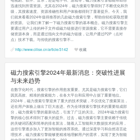
迅速找到所需资源。尤其在2024年，磁力搜索引擎得到了不断优化和升
级，其搜索速度、资源准确性和用户体验都得到了显著提升。今天，我
们就来看看2024年值得推荐的几款磁力搜索引擎，帮助你轻松获取想要
的资源。 让我们来了解一下磁力搜索引擎的基本概念。磁力搜索引擎主
要通过用户上传的种子文件或磁力链接进行资源搜索，它不需要直接存
储资源本身，而是通过指向文件的磁力链接，让用户通过P2P（点对
点）技术下载。与传统的搜索引擎不...
http://www.cilise.cn/article/3142
收藏
磁力搜索引擎2024年最新消息：突破性进展
与未来趋势
在数字化时代，搜索引擎的作用愈发重要。尤其是磁力搜索引擎，它们
因其高效、精准的搜索能力，在各大平台和应用中占据了重要地位。
2024年，磁力搜索引擎迎来了重大的技术突破，不仅优化了搜索算法，
还在用户体验上做出了巨大改进。作为全球搜索引擎技术的重要组成部
分，磁力搜索引擎的最新动态，引发了广泛的关注。 2024年磁力搜索引
擎的核心技术得到了极大的提升。过去，磁力搜索引擎主要依赖于传统
的关键词匹配和简单的排名算法，随着人工智能和大数据技术的应用，
这些引擎逐步加入了更加智能的推荐系统。通过深度学习和自然语言处
理技术，磁力搜索引擎能够更精准地理解用户的需求，实现了更为智能
的内容推荐和搜索结果排序。 202...