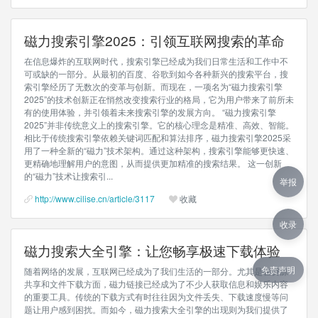
磁力搜索引擎2025：引领互联网搜索的革命
在信息爆炸的互联网时代，搜索引擎已经成为我们日常生活和工作中不
可或缺的一部分。从最初的百度、谷歌到如今各种新兴的搜索平台，搜
索引擎经历了无数次的变革与创新。而现在，一项名为“磁力搜索引擎
2025”的技术创新正在悄然改变搜索行业的格局，它为用户带来了前所未
有的使用体验，并引领着未来搜索引擎的发展方向。 “磁力搜索引擎
2025”并非传统意义上的搜索引擎。它的核心理念是精准、高效、智能。
相比于传统搜索引擎依赖关键词匹配和算法排序，磁力搜索引擎2025采
用了一种全新的“磁力”技术架构。通过这种架构，搜索引擎能够更快速、
更精确地理解用户的意图，从而提供更加精准的搜索结果。 这一创新
的“磁力”技术让搜索引...
举报
http://www.cilise.cn/article/3117
收藏
收录
磁力搜索大全引擎：让您畅享极速下载体验
免责声明
随着网络的发展，互联网已经成为了我们生活的一部分。尤其是在资源
共享和文件下载方面，磁力链接已经成为了不少人获取信息和娱乐内容
的重要工具。传统的下载方式有时往往因为文件丢失、下载速度慢等问
题让用户感到困扰。而如今，磁力搜索大全引擎的出现则为我们提供了