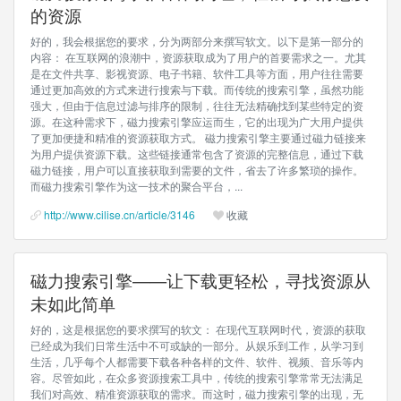
的资源
好的，我会根据您的要求，分为两部分来撰写软文。以下是第一部分的
内容： 在互联网的浪潮中，资源获取成为了用户的首要需求之一。尤其
是在文件共享、影视资源、电子书籍、软件工具等方面，用户往往需要
通过更加高效的方式来进行搜索与下载。而传统的搜索引擎，虽然功能
强大，但由于信息过滤与排序的限制，往往无法精确找到某些特定的资
源。在这种需求下，磁力搜索引擎应运而生，它的出现为广大用户提供
了更加便捷和精准的资源获取方式。 磁力搜索引擎主要通过磁力链接来
为用户提供资源下载。这些链接通常包含了资源的完整信息，通过下载
磁力链接，用户可以直接获取到需要的文件，省去了许多繁琐的操作。
而磁力搜索引擎作为这一技术的聚合平台，...
http://www.cilise.cn/article/3146
收藏
磁力搜索引擎——让下载更轻松，寻找资源从
未如此简单
好的，这是根据您的要求撰写的软文： 在现代互联网时代，资源的获取
已经成为我们日常生活中不可或缺的一部分。从娱乐到工作，从学习到
生活，几乎每个人都需要下载各种各样的文件、软件、视频、音乐等内
容。尽管如此，在众多资源搜索工具中，传统的搜索引擎常常无法满足
我们对高效、精准资源获取的需求。而这时，磁力搜索引擎的出现，无