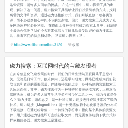
这些资源，是许多人面临的挑战。 在这一过程中，磁力搜索工具的出
现，解决了这一问题。磁力搜索工具能够让我们以最简单的方式，找到
所需的文件和资源。通过磁力链接的方式，我们可以直接下载各类资
源，而不必过多担心中间环节的复杂性。因此，磁力搜索工具成为了众
多网络用户的必备利器。 在市面上各种各样的磁力搜索工具中，到底哪
个最适合你呢？我们今天将带你深入了解几款最受欢迎的磁力搜索工
具，看看它们的特点和优势。 迅雷磁力搜索：迅...
http://www.cilise.cn/article/3129
收藏
磁力搜索：互联网时代的宝藏发现者
在如今信息化飞速发展的时代，我们的日常生活与互联网几乎息息相
关。无论是日常工作、娱乐休闲，还是学习研究，网络已经成为我们获
取信息和资源的重要渠道。伴随着科技的进步，各种高效的资源搜索工
具应运而生，其中，磁力搜索作为一种独特的资源获取方式，正在逐渐
崭露头角，成为许多人日常生活中必不可少的工具之一。 磁力搜索是什
么？ 磁力搜索，顾名思义，是一种通过磁力链接进行资源搜索和下载的
技术。磁力链接（MagnetLink）是一种无需依赖中心化服务器的分布式
下载链接，它通过哈希值（一个特殊的字符串）指向某个具体的资源文
件，用户通过磁力链接即可直接获取文件，而无需像传统的下载方式那
样依赖服务器。磁力搜索正是通过...