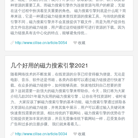
种资源的重要工具。而磁力搜索引擎作为连接资源与用户的桥梁，无疑
在这个过程中扮演着至关重要的角色。 磁力搜索引擎到底是什么呢？简
单来说，它是一种通过磁力链接来查找资源的搜索工具。与传统的搜索
引擎不同，磁力搜索引擎并不会直接提供下载文件，而是为用户提供包
含文件信息的磁力链接，用户通过这些链接即可进行资源的下载。因为
磁力链接具有去中心化的特点，能够避免传统...
http://www.cilise.cn/article/3054
收藏
几个好用的磁力搜索引擎2021
随着网络技术的不断发展，在线资源的分享已经变得极为便捷。无论是
电影、音乐、软件还是书籍，各类内容都可以通过磁力链接进行快速下
载。在众多的磁力链接中，如何能够高效、快速地找到自己想要的资
源？这就需要一款强大的磁力搜索引擎来帮助你。今天，我们将为大家
介绍几款2021年最为实用的磁力搜索引擎，让你在寻找资源时，省时省
力。 大家应该了解磁力搜索引擎的基本功能。磁力搜索引擎通过抓取各
大资源站点的磁力链接，并将其集中展示，用户可以通过输入关键词来
快速查找需要的资源。相比传统的下载网站，磁力搜索引擎的优势在于
它能提供更加丰富的资源，并且无需像传统下载网站一样，忍受复杂的
广告和过多的注册步骤。 我们就来看看几...
http://www.cilise.cn/article/3034
收藏