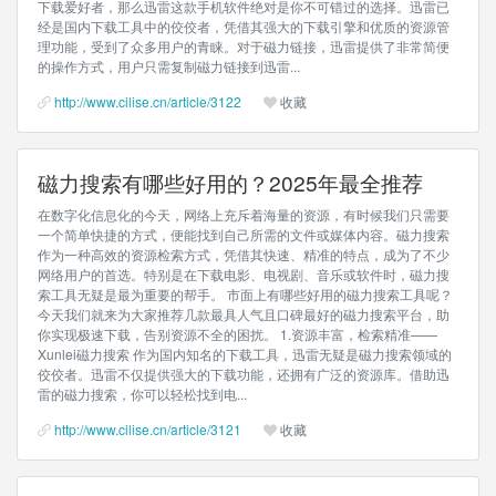
下载爱好者，那么迅雷这款手机软件绝对是你不可错过的选择。迅雷已
经是国内下载工具中的佼佼者，凭借其强大的下载引擎和优质的资源管
理功能，受到了众多用户的青睐。对于磁力链接，迅雷提供了非常简便
的操作方式，用户只需复制磁力链接到迅雷...
http://www.cilise.cn/article/3122
收藏
磁力搜索有哪些好用的？2025年最全推荐
在数字化信息化的今天，网络上充斥着海量的资源，有时候我们只需要
一个简单快捷的方式，便能找到自己所需的文件或媒体内容。磁力搜索
作为一种高效的资源检索方式，凭借其快速、精准的特点，成为了不少
网络用户的首选。特别是在下载电影、电视剧、音乐或软件时，磁力搜
索工具无疑是最为重要的帮手。 市面上有哪些好用的磁力搜索工具呢？
今天我们就来为大家推荐几款最具人气且口碑最好的磁力搜索平台，助
你实现极速下载，告别资源不全的困扰。 1.资源丰富，检索精准——
Xunlei磁力搜索 作为国内知名的下载工具，迅雷无疑是磁力搜索领域的
佼佼者。迅雷不仅提供强大的下载功能，还拥有广泛的资源库。借助迅
雷的磁力搜索，你可以轻松找到电...
http://www.cilise.cn/article/3121
收藏