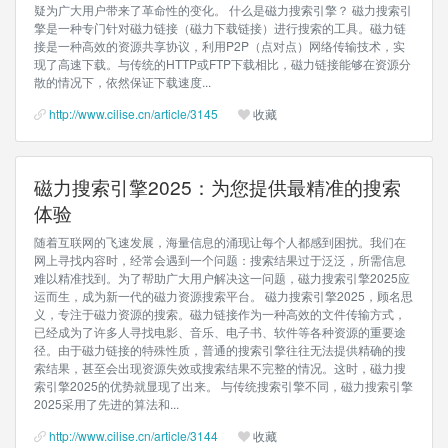
疑为广大用户带来了革命性的变化。 什么是磁力搜索引擎？ 磁力搜索引
擎是一种专门针对磁力链接（磁力下载链接）进行搜索的工具。磁力链
接是一种高效的资源共享协议，利用P2P（点对点）网络传输技术，实
现了高速下载。与传统的HTTP或FTP下载相比，磁力链接能够在资源分
散的情况下，依然保证下载速度...
http://www.cilise.cn/article/3145
收藏
磁力搜索引擎2025：为您提供最精准的搜索
体验
随着互联网的飞速发展，海量信息的涌现让每个人都感到困扰。我们在
网上寻找内容时，经常会遇到一个问题：搜索结果过于泛泛，所需信息
难以精准找到。为了帮助广大用户解决这一问题，磁力搜索引擎2025应
运而生，成为新一代的磁力资源搜索平台。 磁力搜索引擎2025，顾名思
义，专注于磁力资源的搜索。磁力链接作为一种高效的文件传输方式，
已经成为了许多人寻找电影、音乐、电子书、软件等各种资源的重要途
径。由于磁力链接的特殊性质，普通的搜索引擎往往无法提供精确的搜
索结果，甚至会出现资源失效或搜索结果不完整的情况。这时，磁力搜
索引擎2025的优势就显现了出来。 与传统搜索引擎不同，磁力搜索引擎
2025采用了先进的算法和...
http://www.cilise.cn/article/3144
收藏