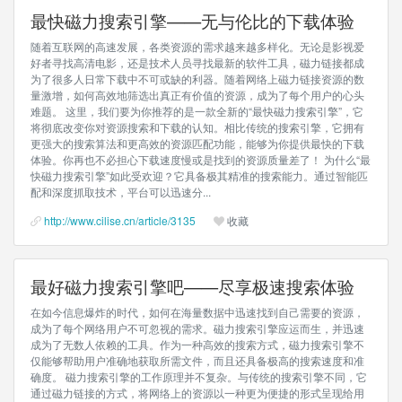
最快磁力搜索引擎——无与伦比的下载体验
随着互联网的高速发展，各类资源的需求越来越多样化。无论是影视爱
好者寻找高清电影，还是技术人员寻找最新的软件工具，磁力链接都成
为了很多人日常下载中不可或缺的利器。随着网络上磁力链接资源的数
量激增，如何高效地筛选出真正有价值的资源，成为了每个用户的心头
难题。 这里，我们要为你推荐的是一款全新的“最快磁力搜索引擎”，它
将彻底改变你对资源搜索和下载的认知。相比传统的搜索引擎，它拥有
更强大的搜索算法和更高效的资源匹配功能，能够为你提供最快的下载
体验。你再也不必担心下载速度慢或是找到的资源质量差了！ 为什么“最
快磁力搜索引擎”如此受欢迎？它具备极其精准的搜索能力。通过智能匹
配和深度抓取技术，平台可以迅速分...
http://www.cilise.cn/article/3135
收藏
最好磁力搜索引擎吧——尽享极速搜索体验
在如今信息爆炸的时代，如何在海量数据中迅速找到自己需要的资源，
成为了每个网络用户不可忽视的需求。磁力搜索引擎应运而生，并迅速
成为了无数人依赖的工具。作为一种高效的搜索方式，磁力搜索引擎不
仅能够帮助用户准确地获取所需文件，而且还具备极高的搜索速度和准
确度。 磁力搜索引擎的工作原理并不复杂。与传统的搜索引擎不同，它
通过磁力链接的方式，将网络上的资源以一种更为便捷的形式呈现给用