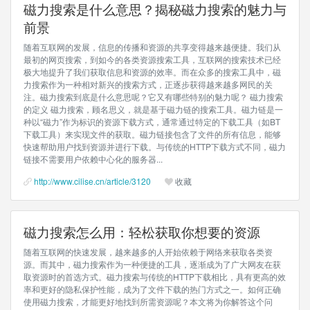
磁力搜索是什么意思？揭秘磁力搜索的魅力与
前景
随着互联网的发展，信息的传播和资源的共享变得越来越便捷。我们从
最初的网页搜索，到如今的各类资源搜索工具，互联网的搜索技术已经
极大地提升了我们获取信息和资源的效率。而在众多的搜索工具中，磁
力搜索作为一种相对新兴的搜索方式，正逐步获得越来越多网民的关
注。磁力搜索到底是什么意思呢？它又有哪些特别的魅力呢？ 磁力搜索
的定义 磁力搜索，顾名思义，就是基于磁力链的搜索工具。磁力链是一
种以“磁力”作为标识的资源下载方式，通常通过特定的下载工具（如BT
下载工具）来实现文件的获取。磁力链接包含了文件的所有信息，能够
快速帮助用户找到资源并进行下载。与传统的HTTP下载方式不同，磁力
链接不需要用户依赖中心化的服务器...
http://www.cilise.cn/article/3120
收藏
磁力搜索怎么用：轻松获取你想要的资源
随着互联网的快速发展，越来越多的人开始依赖于网络来获取各类资
源。而其中，磁力搜索作为一种便捷的工具，逐渐成为了广大网友在获
取资源时的首选方式。磁力搜索与传统的HTTP下载相比，具有更高的效
率和更好的隐私保护性能，成为了文件下载的热门方式之一。如何正确
使用磁力搜索，才能更好地找到所需资源呢？本文将为你解答这个问