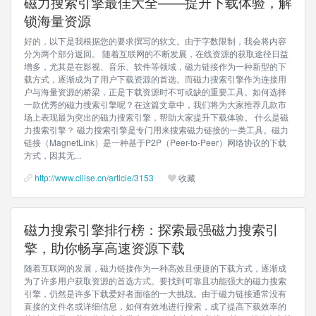
磁力搜索引擎最佳大全——提升下载体验，解
锁海量资源
好的，以下是我根据您的要求撰写的软文。由于字数限制，我会将内容
分为两个部分返回。 随着互联网的不断发展，在线资源的获取途径日益
增多，尤其是在影视、音乐、软件等领域，磁力链接作为一种新型的下
载方式，逐渐成为了用户下载资源的首选。而磁力搜索引擎作为连接用
户与海量资源的桥梁，正是下载资源时不可或缺的重要工具。如何选择
一款优秀的磁力搜索引擎呢？在这篇文章中，我们将为大家推荐几款市
场上表现最为突出的磁力搜索引擎，帮助大家提升下载体验。 什么是磁
力搜索引擎？ 磁力搜索引擎是专门用来搜索磁力链接的一类工具。磁力
链接（MagnetLink）是一种基于P2P（Peer-to-Peer）网络协议的下载
方式，因其无...
http://www.cilise.cn/article/3153
收藏
磁力搜索引擎排行榜：探索最强磁力搜索引
擎，助你畅享高速资源下载
随着互联网的发展，磁力链接作为一种高效且便捷的下载方式，逐渐成
为了许多用户获取资源的首选方式。要找到可靠且功能强大的磁力搜索
引擎，仍然是许多下载爱好者面临的一大挑战。由于磁力链接通常没有
直接的文件名或详细信息，如何有效地进行搜索，成了提高下载效率的