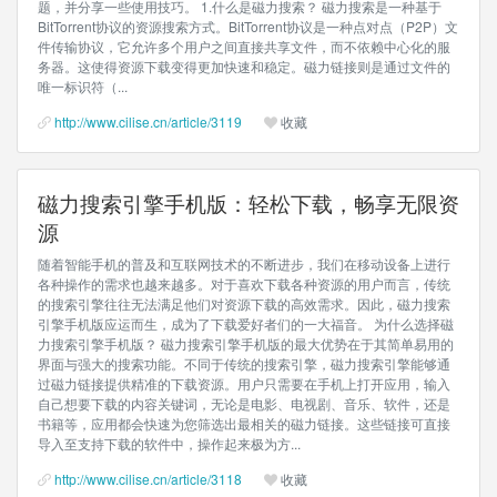
题，并分享一些使用技巧。 1.什么是磁力搜索？ 磁力搜索是一种基于
BitTorrent协议的资源搜索方式。BitTorrent协议是一种点对点（P2P）文
件传输协议，它允许多个用户之间直接共享文件，而不依赖中心化的服
务器。这使得资源下载变得更加快速和稳定。磁力链接则是通过文件的
唯一标识符（...
http://www.cilise.cn/article/3119
收藏
磁力搜索引擎手机版：轻松下载，畅享无限资
源
随着智能手机的普及和互联网技术的不断进步，我们在移动设备上进行
各种操作的需求也越来越多。对于喜欢下载各种资源的用户而言，传统
的搜索引擎往往无法满足他们对资源下载的高效需求。因此，磁力搜索
引擎手机版应运而生，成为了下载爱好者们的一大福音。 为什么选择磁
力搜索引擎手机版？ 磁力搜索引擎手机版的最大优势在于其简单易用的
界面与强大的搜索功能。不同于传统的搜索引擎，磁力搜索引擎能够通
过磁力链接提供精准的下载资源。用户只需要在手机上打开应用，输入
自己想要下载的内容关键词，无论是电影、电视剧、音乐、软件，还是
书籍等，应用都会快速为您筛选出最相关的磁力链接。这些链接可直接
导入至支持下载的软件中，操作起来极为方...
http://www.cilise.cn/article/3118
收藏