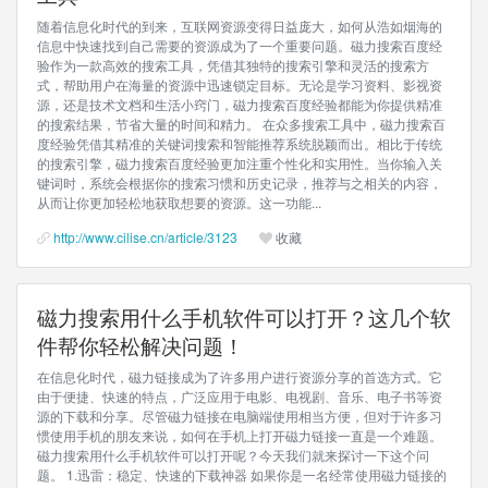
随着信息化时代的到来，互联网资源变得日益庞大，如何从浩如烟海的
信息中快速找到自己需要的资源成为了一个重要问题。磁力搜索百度经
验作为一款高效的搜索工具，凭借其独特的搜索引擎和灵活的搜索方
式，帮助用户在海量的资源中迅速锁定目标。无论是学习资料、影视资
源，还是技术文档和生活小窍门，磁力搜索百度经验都能为你提供精准
的搜索结果，节省大量的时间和精力。 在众多搜索工具中，磁力搜索百
度经验凭借其精准的关键词搜索和智能推荐系统脱颖而出。相比于传统
的搜索引擎，磁力搜索百度经验更加注重个性化和实用性。当你输入关
键词时，系统会根据你的搜索习惯和历史记录，推荐与之相关的内容，
从而让你更加轻松地获取想要的资源。这一功能...
http://www.cilise.cn/article/3123
收藏
磁力搜索用什么手机软件可以打开？这几个软
件帮你轻松解决问题！
在信息化时代，磁力链接成为了许多用户进行资源分享的首选方式。它
由于便捷、快速的特点，广泛应用于电影、电视剧、音乐、电子书等资
源的下载和分享。尽管磁力链接在电脑端使用相当方便，但对于许多习
惯使用手机的朋友来说，如何在手机上打开磁力链接一直是一个难题。
磁力搜索用什么手机软件可以打开呢？今天我们就来探讨一下这个问
题。 1.迅雷：稳定、快速的下载神器 如果你是一名经常使用磁力链接的