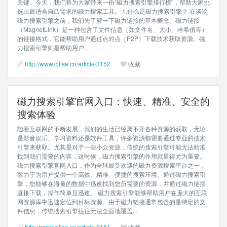
关键。今天，我们将为大家带来一份“磁力搜索引擎排行榜”，帮助大家挑
选出最适合自己需求的磁力搜索工具。 1.什么是磁力搜索引擎？ 在谈论
磁力搜索引擎之前，我们先了解一下磁力链接的基本概念。磁力链接
（MagnetLink）是一种包含了文件信息（如文件名、大小、哈希值等）
的链接格式，它能帮助用户通过点对点（P2P）下载技术获取资源。磁
力搜索引擎则是帮助用户...
http://www.cilise.cn/article/3152
收藏
磁力搜索引擎官网入口：快速、精准、安全的
搜索体验
随着互联网的不断发展，我们的生活已经离不开各种资源的获取，无论
是影音娱乐、学习资料还是软件工具，许多资源都需要通过专业的搜索
引擎来获取。尤其是对于一些小众资源，传统的搜索引擎可能无法精准
找到我们需要的内容，这时候，磁力搜索引擎的作用就显得尤为重要。
磁力搜索引擎官网入口，作为全球最受欢迎的磁力资源搜索平台之一，
致力于为用户提供一个高效、精准、便捷的搜索环境。通过磁力搜索引
擎，您能够在海量的数据中迅速找到您所需要的资源，并通过磁力链接
直接下载，操作简单且迅速。 磁力搜索引擎能够帮助用户在庞大的互联
网资源库中迅速定位到目标资源。由于磁力链接通常包含的是特定的文
件信息，传统搜索引擎往往无法全面地覆盖...
http://www.cilise.cn/article/3151
收藏