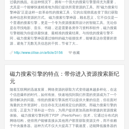
过载的挑战。在这种情况下，拥有一个强大的搜索引擎显得尤为重要，
尤其是一个能够快速精准地为我们提供所需资源的工具。而“磁力搜索引
擎神器”正是这样一款革命性的搜索工具，它的出现彻底改变了我们获取
各种信息和资源的方式。 磁力搜索引擎神器，顾名思义，它不仅仅是一
个普通的搜索引擎，更是一个专为资源搜索而设计的智能工具。无论你
是在寻找电影、音乐、书籍，还是需要各类学习资料和软件，磁力搜索
引擎都能为你提供最快速、最精准的搜索结果。与传统的搜索引擎不
同，磁力搜索引擎神器通过独特的磁力链接技术，能够直达你需要的资
源，避免了无数无关信息的干扰，节省了大...
http://www.cilise.cn/article/3156
收藏
磁力搜索引擎的特点：带你进入资源搜索新纪
元
随着互联网的迅速发展，网络资源的获取方式变得越来越多样化，在这
个信息爆炸的时代，如何有效、快速地找到我们所需的资源成为了一个
亟待解决的问题。传统的搜索引擎虽然可以提供大量的信息，但在面对
海量的文件资源时，往往存在无法精准定位的困扰。而磁力搜索引擎的
出现，正是为了填补这一空白，为用户提供更加高效和便捷的资源搜索
体验。 磁力搜索引擎利用了P2P（PeertoPeer）技术，它通过分布式的
网络结构，使得用户能够直接从其他用户那里获取资源文件，而不依赖
于中央服务器。这种方式不仅大大提高了下载速度，还能降低服务器的