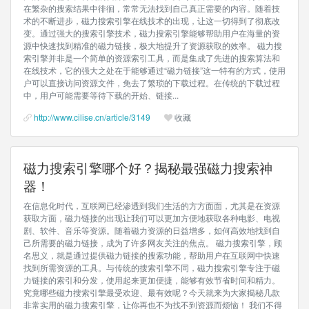
在繁杂的搜索结果中徘徊，常常无法找到自己真正需要的内容。随着技
术的不断进步，磁力搜索引擎在线技术的出现，让这一切得到了彻底改
变。通过强大的搜索引擎技术，磁力搜索引擎能够帮助用户在海量的资
源中快速找到精准的磁力链接，极大地提升了资源获取的效率。 磁力搜
索引擎并非是一个简单的资源索引工具，而是集成了先进的搜索算法和
在线技术，它的强大之处在于能够通过“磁力链接”这一特有的方式，使用
户可以直接访问资源文件，免去了繁琐的下载过程。在传统的下载过程
中，用户可能需要等待下载的开始、链接...
http://www.cilise.cn/article/3149
收藏
磁力搜索引擎哪个好？揭秘最强磁力搜索神
器！
在信息化时代，互联网已经渗透到我们生活的方方面面，尤其是在资源
获取方面，磁力链接的出现让我们可以更加方便地获取各种电影、电视
剧、软件、音乐等资源。随着磁力资源的日益增多，如何高效地找到自
己所需要的磁力链接，成为了许多网友关注的焦点。 磁力搜索引擎，顾
名思义，就是通过提供磁力链接的搜索功能，帮助用户在互联网中快速
找到所需资源的工具。与传统的搜索引擎不同，磁力搜索引擎专注于磁
力链接的索引和分发，使用起来更加便捷，能够有效节省时间和精力。
究竟哪些磁力搜索引擎最受欢迎、最有效呢？今天就来为大家揭秘几款
非常实用的磁力搜索引擎，让你再也不为找不到资源而烦恼！ 我们不得