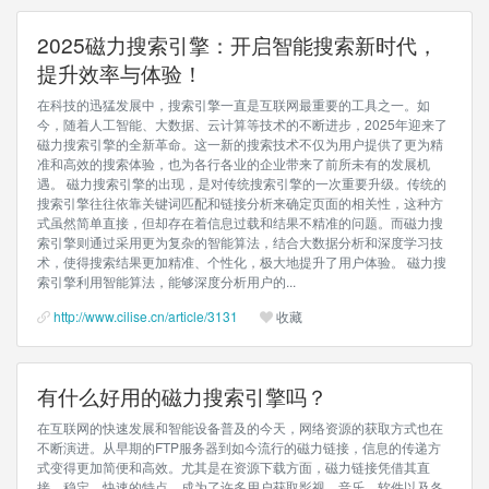
2025磁力搜索引擎：开启智能搜索新时代，
提升效率与体验！
在科技的迅猛发展中，搜索引擎一直是互联网最重要的工具之一。如
今，随着人工智能、大数据、云计算等技术的不断进步，2025年迎来了
磁力搜索引擎的全新革命。这一新的搜索技术不仅为用户提供了更为精
准和高效的搜索体验，也为各行各业的企业带来了前所未有的发展机
遇。 磁力搜索引擎的出现，是对传统搜索引擎的一次重要升级。传统的
搜索引擎往往依靠关键词匹配和链接分析来确定页面的相关性，这种方
式虽然简单直接，但却存在着信息过载和结果不精准的问题。而磁力搜
索引擎则通过采用更为复杂的智能算法，结合大数据分析和深度学习技
术，使得搜索结果更加精准、个性化，极大地提升了用户体验。 磁力搜
索引擎利用智能算法，能够深度分析用户的...
http://www.cilise.cn/article/3131
收藏
有什么好用的磁力搜索引擎吗？
在互联网的快速发展和智能设备普及的今天，网络资源的获取方式也在
不断演进。从早期的FTP服务器到如今流行的磁力链接，信息的传递方
式变得更加简便和高效。尤其是在资源下载方面，磁力链接凭借其直
接、稳定、快速的特点，成为了许多用户获取影视、音乐、软件以及各