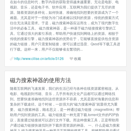
在如今的信息时代，数字内容的获取变得越来越重要。无论是电影、电
视剧、音乐，还是电子书、软件应用，互联网为我们提供了无尽的资
源。随着资源的多样化，如何快速、准确地找到想要的资源成为了一个
难题。尤其是对于一些较为冷门或者难以找到的资源，传统的搜索方式
往往无法满足需求。于是，磁力搜索神器应运而生，成为了现代数字生
活中的必备工具。 磁力搜索神器，是一种基于磁力链接搜索引擎的工
具。它通过强大的索引系统，帮助用户快速找到网络上的资源。相较于
传统的搜索引擎，磁力搜索神器的优势在于，它能够直接提供包含资源
的磁力链接，用户只需复制链接，便可以通过迅雷、Qvod等下载工具进
行下载。这样一来，用户不仅能够省去繁琐的...
http://www.cilise.cn/article/3126
收藏
磁力搜索神器的使用方法
随着互联网的飞速发展，我们的生活已经与各种在线资源紧密相连。从
电影、电视剧到书籍、音乐，几乎所有的文化产品都可以通过网络找
到。想要快速准确地找到这些资源并不容易，尤其是面对海量的信息和
复杂的下载途径。这个时候，一款强大的“磁力搜索神器”就显得尤为重
要。 磁力搜索神器，顾名思义，是一种通过磁力链接（magnetlink）帮
助用户找到资源的工具。磁力链接是一种无需下载.torrent文件的P2P协
议，直接通过链接就可以进行文件下载。而这种搜索工具，正是帮助用
户通过磁力链接快速找到并下载所需资源的神器。 一、什么是磁力搜索
神器？ 磁力搜索神器是一种基于互联网的搜索工具，能够帮助用户通过