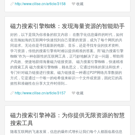
http://www.cilise.cn/article/3158
收藏
磁力搜索引擎蜘蛛：发现海量资源的智能助手
好的，以下是我为你准备的软文内容： 在数字化信息爆炸的时代，如何
在浩瀚如海的互联网中快速找到自己需要的资源，成为了每个网民的共
同追求。无论你是寻找最新的电影、音乐，还是寻找专业的技术资料、
学习资源，传统的搜索引擎有时难以提供精准的答案。而“磁力搜索引擎
蜘蛛”作为一种创新性的互联网工具，正巧妙地解决了这一问题，帮助用
户高效、便捷地获得海量磁力链接资源。 磁力搜索引擎蜘蛛，快速精准
的搜索工具 磁力搜索引擎蜘蛛，顾名思义，它通过特殊的算法和技术，
专门针对磁力链接进行搜索。磁力链接是一种通过P2P网络共享数据的
方式，它是通过一个唯一的哈希值来标识一个文件或资源，因此它的高
效性和准确性在分享大文件时得到...
http://www.cilise.cn/article/3157
收藏
磁力搜索引擎神器：为你提供无限资源的智慧
搜索工具
随着互联网的飞速发展，信息的爆炸式增长让我们每个人都面临着信息