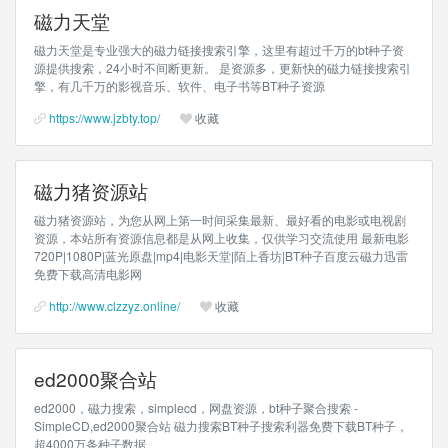
磁力天堂
磁力天堂是专业强大的磁力链接搜索引擎，这里有超过千万的bt种子资
源提供搜索，24小时不间断更新。 是资源多，更新快的磁力链接搜索引
擎，有几千万的影视音乐、软件、电子书等BT种子资源
https://www.jzbty.top/
收藏
磁力猪资源站
磁力猪资源站，为您从网上第一时间采集最新、最好看的电影或电视剧
资源，本站所有资源信息都是从网上收集，仅供学习交流使用 最新电影
720P|1080P|蓝光原盘|mp4|电影天堂|陌上香坊|BT种子百度云磁力迅雷
免费下载高清电影网
http://www.clzzyz.online/
收藏
ed2000聚合站
ed2000，磁力搜索，simplecd，网盘资源，bt种子聚合搜索 -
SimpleCD,ed2000聚合站 磁力搜索BT种子搜索利器免费下载BT种子，
超4000万条种子数据