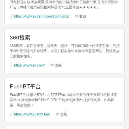
万部影视在线播放观看 最清新的磁力链接bt种子搜索引擎,只有资源没有
广告；bt种子磁力链接搜索神器,给您五星体验★★★★★。
https://www.99danji.com/zt/clmykxz/
收藏
360搜索
360搜索，原好搜搜索，是安全、精准、可信赖的新一代搜索引擎，依托
于360母品牌的安全优势，全面拦截各类钓鱼欺诈等恶意网站，提供更放
心的搜索服务。
https://www.so.com/
收藏
PushBT平台
PushBT平台,推送BT(PushBT,BTPush)是最专业的种子搜索和链接搜索
网站,支持链接转换BT种子,BT种子转换链接,额外提供云点播、作品搜
索、网盘搜索！
https://www.pushbt.top/
收藏