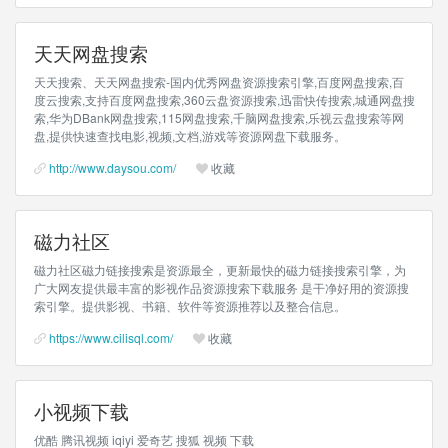
天天网盘搜索
天天搜索、天天网盘搜索-国内优秀网盘资源搜索引擎,百度网盘搜索,百
度云搜索,支持百度网盘搜索,360云盘资源搜索,迅雷快传搜索,城通网盘搜
索,华为DBank网盘搜索,115网盘搜索,千脑网盘搜索,乐视云盘搜索等网
盘,提供快速查找电影,视频,文档,游戏等资源网盘下载服务。
http://www.daysou.com/
收藏
磁力社区
磁力社区磁力链接搜索是资源最全，更新最快的磁力链接搜索引擎，为
广大网友提供最丰富的影视作品资源搜索下载服务 是干净好用的资源搜
索引擎。提供影视、书籍、软件等资源推荐以及整合信息。
https://www.cilisql.com/
收藏
小视频下载
优酷 腾讯视频 iqiyi 爱奇艺 搜狐 视频 下载