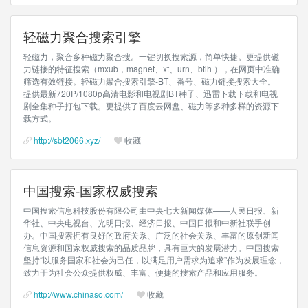
轻磁力聚合搜索引擎
轻磁力，聚合多种磁力聚合搜。一键切换搜索源，简单快捷。更提供磁
力链接的特征搜索（mxub，magnet、xt、urn、btih ），在网页中准确
筛选有效链接。轻磁力聚合搜索引擎-BT、番号、磁力链接搜索大全。
提供最新720P/1080p高清电影和电视剧BT种子、迅雷下载下载和电视
剧全集种子打包下载。更提供了百度云网盘、磁力等多种多样的资源下
载方式。
http://sbt2066.xyz/
收藏
中国搜索-国家权威搜索
中国搜索信息科技股份有限公司由中央七大新闻媒体——人民日报、新
华社、中央电视台、光明日报、经济日报、中国日报和中新社联手创
办。中国搜索拥有良好的政府关系、广泛的社会关系、丰富的原创新闻
信息资源和国家权威搜索的品质品牌，具有巨大的发展潜力。中国搜索
坚持“以服务国家和社会为己任，以满足用户需求为追求”作为发展理念，
致力于为社会公众提供权威、丰富、便捷的搜索产品和应用服务。
http://www.chinaso.com/
收藏