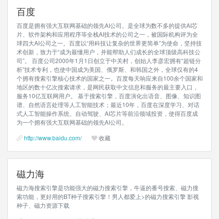
百度
百度是拥有强大互联网基础的领先AI公司。是全球为数不多的提供AI芯
片、软件架构和应用程序等全栈AI技术的公司之一，被国际机构评为全
球四大AI公司之一。百度以“用科技让复杂的世界更简单”为使命，坚持技
术创新，致力于“成为最懂用户，并能帮助人们成长的全球顶级高科技公
司”。 百度公司2000年1月1日创立于中关村，创始人李彦宏拥有“超链分
析”技术专利，也使中国成为美国、俄罗斯、和韩国之外，全球仅有的4
个拥有搜索引擎核心技术的国家之一。百度每天响应来自100余个国家和
地区的数十亿次搜索请求，是网民获取中文信息和服务的最主要入口，
服务10亿互联网用户。 基于搜索引擎，百度演化出语音、图像、知识图
谱、自然语言处理等人工智能技术；最近10年，百度在深度学习、对话
式人工智能操作系统、自动驾驶、AI芯片等前沿领域投资，使得百度成
为一个拥有强大互联网基础的领先AI公司。
http://www.baidu.com/
收藏
磁力海
磁力海搜索引擎是功能强大的磁力搜索引擎，牛逼的番号搜索、磁力搜
索功能，更好用的BT种子搜索引擎！男人都爱上>的磁力搜索引擎 影视
种子、磁力资源下载