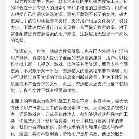
「磁力搜索助手」也是一款非常不错的手机磁力搜索工具。它
的特色在于拥有强大的搜索引擎和多维度的过滤选项，用户可
以根据自己的需求筛选资源，避免下载到不必要的文件。磁力
搜索助手的使用体验非常友好，支持用户根据文件类型、资源
大小、下载速度等进行自定义设置，从而提升搜索效率。对于
需要频繁进行资源搜索的用户来说，这款应用无疑是一个高效
的选择。
「资源猎人」作为一款磁力搜索引擎，也在国内外拥有广泛的
用户群体。资源猎人提供了全面的资源搜索服务，用户可以轻
松查找电影、电视剧、游戏、软件等各类资源，而且支持全网
搜索，不局限于某一平台。资源猎人的搜索结果非常详细，用
户可以通过查看资源的详细信息来判断其质量，避免下载到低
质量或不符合要求的文件。而且，资源猎人还支持批量下载功
能，让多个文件下载变得更加便捷。
市面上的手机磁力搜索引擎工具层出不穷，各具特色，极大地
方便了用户日常生活中的资源搜索和下载。无论你是影视爱好
者，还是游戏迷，亦或是软件达人，都能够通过这些强大的工
具，快速找到并下载所需资源。对于手机磁力搜索引擎的未
来，我们也有理由相信，随着技术的进步和用户需求的多样
化，这些工具将不断创新，带给用户更加高效、便捷的服务。