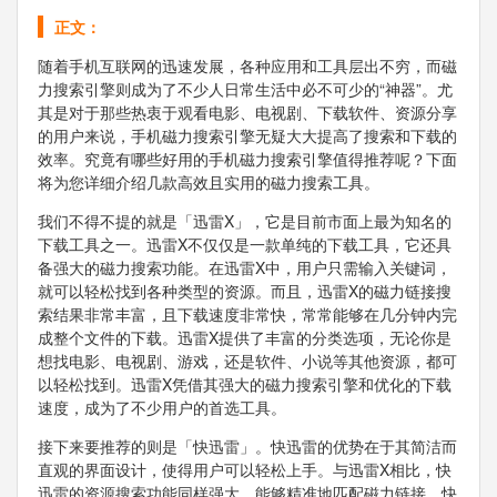
正文：
随着手机互联网的迅速发展，各种应用和工具层出不穷，而磁
力搜索引擎则成为了不少人日常生活中必不可少的“神器”。尤
其是对于那些热衷于观看电影、电视剧、下载软件、资源分享
的用户来说，手机磁力搜索引擎无疑大大提高了搜索和下载的
效率。究竟有哪些好用的手机磁力搜索引擎值得推荐呢？下面
将为您详细介绍几款高效且实用的磁力搜索工具。
我们不得不提的就是「迅雷X」，它是目前市面上最为知名的
下载工具之一。迅雷X不仅仅是一款单纯的下载工具，它还具
备强大的磁力搜索功能。在迅雷X中，用户只需输入关键词，
就可以轻松找到各种类型的资源。而且，迅雷X的磁力链接搜
索结果非常丰富，且下载速度非常快，常常能够在几分钟内完
成整个文件的下载。迅雷X提供了丰富的分类选项，无论你是
想找电影、电视剧、游戏，还是软件、小说等其他资源，都可
以轻松找到。迅雷X凭借其强大的磁力搜索引擎和优化的下载
速度，成为了不少用户的首选工具。
接下来要推荐的则是「快迅雷」。快迅雷的优势在于其简洁而
直观的界面设计，使得用户可以轻松上手。与迅雷X相比，快
迅雷的资源搜索功能同样强大，能够精准地匹配磁力链接。快