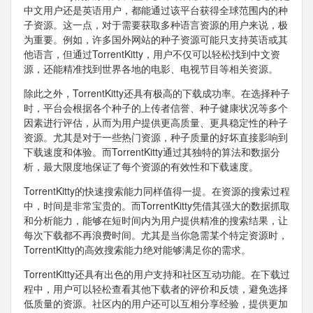
中文用户还是英语用户，都能通过该平台获得全球范围内的种
子资源。这一点，对于需要获取多种语言资源的用户来说，极
为重要。例如，许多国外网站的种子资源可能只支持英语或其
他语言，但通过TorrentKitty，用户不仅可以轻松找到中文资
源，还能精准找到世界各地的电影、电视节目等相关资源。
除此之外，TorrentKitty还具有极高的下载成功率。在选择种子
时，平台会根据各个种子的上传者信誉、种子健康状况等多个
因素进行评估，从而为用户提供更高质量、更具稳定性的种子
资源。尤其是对于一些热门资源，种子质量的好坏直接影响到
下载速度和体验。而TorrentKitty通过其独特的算法和数据分
析，最大限度地保证了每个资源的有效性和下载速度。
TorrentKitty的快速搜索能力同样值得一提。在资源的搜索过程
中，时间是非常宝贵的。而TorrentKitty凭借其强大的数据抓取
和分析能力，能够在短时间内为用户提供精准的搜索结果，让
每次下载都不再浪费时间。尤其是当你急需某个特定资源时，
TorrentKitty的高效搜索能力绝对能够满足你的需求。
TorrentKitty还具有出色的用户支持和社区互动功能。在下载过
程中，用户可以轻松查看其他下载者的评价和反馈，避免选择
低质量的资源。社区内的用户还可以互相分享经验，提供更加