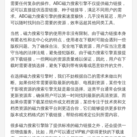
需要任何复杂的操作。ABC磁力搜索引擎不仅提供磁力链接，
还可以直接提供迅雷链接、种子链接等，满足不同用户的需
求。ABC磁力搜索引擎的搜索速度极快，几乎没有延迟，用户
可以随时找到自己需要的资源，效率远超其他同类工具。
当然，磁力搜索引擎的使用并非没有限制。由于磁力链接本身
有匿名性和去中心化的特点，使用者在下载时可能会遇到一些
版权问题。为了确保合法、安全地下载资源，用户应当注意遵
守当地的法律法规，避免侵犯版权。由于磁力搜索引擎直接提
供下载链接，一些网站的资源质量难以保证，因此，用户在下
载时需要谨慎选择，避免下载到带有病毒或恶意软件的文件。
在选择磁力搜索引擎时，我们不妨根据自己的需求来做出判
断。如果你经常需要获取最新的电影、电视剧资源，某些专注
于影视资源的搜索引擎无疑是最佳选择。这类平台通常会快速
更新资源库，确保用户可以第一时间找到最新的高清资源。而
如果你需要下载某些软件或文档资源，某些专注于技术类和文
档类资源的磁力搜索平台则更适合你，它们能够提供更多软件
版本或文档格式的下载链接，帮助你精准定位到所需内容。
很多磁力搜索引擎除了提供标准的磁力链接之外，还会提供一
些增值服务。比如，用户可以通过VIP账户获得更快的下载速