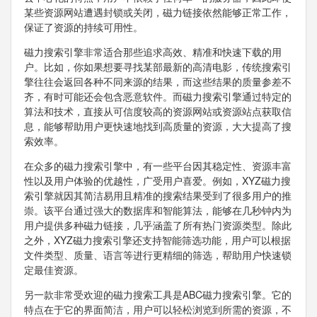
某些资源网站遭遇封锁或关闭，磁力链接依然能够正常工作，
保证了资源的持续可用性。
磁力搜索引擎非常适合那些追求高效、精准和快速下载的用
户。比如，你如果想要寻找某部最新的高清电影，传统搜索引
擎往往会返回各种不同来源的结果，而这些结果的质量参差不
齐，有时可能还会包含恶意软件。而磁力搜索引擎通过特定的
算法和技术，直接从可信度较高的资源网站或资源站点获取信
息，能够帮助用户更快速地找到高质量的资源，大大提高了搜
索效率。
在众多的磁力搜索引擎中，有一些平台因其稳定性、资源丰富
性以及用户体验的优越性，广受用户喜爱。例如，XYZ磁力搜
索引擎就因其简洁易用且精准的搜索结果受到了很多用户的推
崇。该平台通过强大的数据库和智能算法，能够在几秒钟内为
用户提供多种磁力链接，几乎涵盖了所有热门资源类型。除此
之外，XYZ磁力搜索引擎还支持智能筛选功能，用户可以根据
文件类型、质量、语言等进行更精细的筛选，帮助用户快速锁
定最佳资源。
另一款非常受欢迎的磁力搜索工具是ABC磁力搜索引擎。它的
特点在于它的界面简洁，用户可以轻松浏览到所需的资源，不