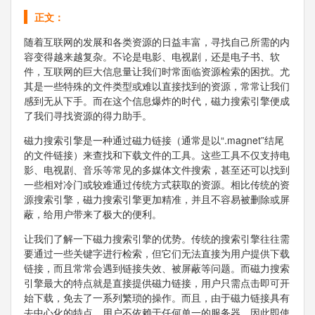
正文：
随着互联网的发展和各类资源的日益丰富，寻找自己所需的内
容变得越来越复杂。不论是电影、电视剧，还是电子书、软
件，互联网的巨大信息量让我们时常面临资源检索的困扰。尤
其是一些特殊的文件类型或难以直接找到的资源，常常让我们
感到无从下手。而在这个信息爆炸的时代，磁力搜索引擎便成
了我们寻找资源的得力助手。
磁力搜索引擎是一种通过磁力链接（通常是以“.magnet”结尾
的文件链接）来查找和下载文件的工具。这些工具不仅支持电
影、电视剧、音乐等常见的多媒体文件搜索，甚至还可以找到
一些相对冷门或较难通过传统方式获取的资源。相比传统的资
源搜索引擎，磁力搜索引擎更加精准，并且不容易被删除或屏
蔽，给用户带来了极大的便利。
让我们了解一下磁力搜索引擎的优势。传统的搜索引擎往往需
要通过一些关键字进行检索，但它们无法直接为用户提供下载
链接，而且常常会遇到链接失效、被屏蔽等问题。而磁力搜索
引擎最大的特点就是直接提供磁力链接，用户只需点击即可开
始下载，免去了一系列繁琐的操作。而且，由于磁力链接具有
去中心化的特点，用户不依赖于任何单一的服务器，因此即使