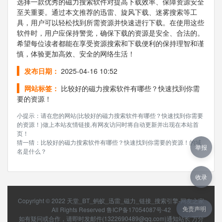
选择一款优秀的磁力搜索软件对提高下载效率、保障资源安全
至关重要。通过本文推荐的迅雷、旋风下载、迷雾搜索等工
具，用户可以轻松找到所需资源并快速进行下载。在使用这些
软件时，用户应保持警觉，确保下载的资源是安全、合法的。
希望每位读者都能在享受资源搜索和下载便利的保持理智和谨
慎，体验更加高效、安全的网络生活！
发布日期：
2025-04-16 10:52
网站标签：
比较好的磁力搜索软件有哪些？快速找到你需
要的资源！
小提示：请在您的网站(比较好的磁力搜索软件有哪些？快速找到你需要
的资源！)做上本站友情链接,有网友访问时将自动更新并出现在本站首
页！
猜一猜：比较好的磁力搜索软件有哪些？快速找到你需要的资源！的域
举报
名是什么？
收录
Copyright © 2022
天堂_BT_蚂蚁_迅雷_磁力_链接_搜索引擎-网友之家
免责声明
All Rights Reserved
鲁ICP备17054087号-42
如有疑问或合作，请即时发邮件(1322690489@qq.com)通知站长 万分