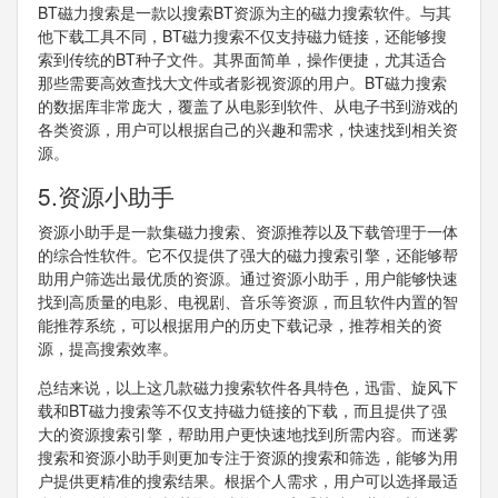
BT磁力搜索是一款以搜索BT资源为主的磁力搜索软件。与其
他下载工具不同，BT磁力搜索不仅支持磁力链接，还能够搜
索到传统的BT种子文件。其界面简单，操作便捷，尤其适合
那些需要高效查找大文件或者影视资源的用户。BT磁力搜索
的数据库非常庞大，覆盖了从电影到软件、从电子书到游戏的
各类资源，用户可以根据自己的兴趣和需求，快速找到相关资
源。
5.资源小助手
资源小助手是一款集磁力搜索、资源推荐以及下载管理于一体
的综合性软件。它不仅提供了强大的磁力搜索引擎，还能够帮
助用户筛选出最优质的资源。通过资源小助手，用户能够快速
找到高质量的电影、电视剧、音乐等资源，而且软件内置的智
能推荐系统，可以根据用户的历史下载记录，推荐相关的资
源，提高搜索效率。
总结来说，以上这几款磁力搜索软件各具特色，迅雷、旋风下
载和BT磁力搜索等不仅支持磁力链接的下载，而且提供了强
大的资源搜索引擎，帮助用户更快速地找到所需内容。而迷雾
搜索和资源小助手则更加专注于资源的搜索和筛选，能够为用
户提供更精准的搜索结果。根据个人需求，用户可以选择最适