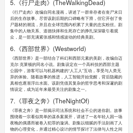
5.《行尸走肉》(TheWalkingDead)
《行尸走肉》改编自同名漫画，讲述了一群幸存者在丧尸末日
后的生存故事。尽管该剧后期的口碑略有下滑，但它开创了丧
尸题材的潮流，并且在全球范围内积累了大量的忠实粉丝。剧
集中的人物关系、道德抉择和生死存亡的挣扎深深吸引着观
众，是一部充满紧张感和情感波动的经典美剧。
6.《西部世界》(Westworld)
《西部世界》是一部结合了科幻和西部元素的美剧，改编自迈
克尔·克莱顿的同名小说。剧集设定在一个高科技的西部主题
公园中，游客可以与机器构建的“人工人”互动，享受与人类无
异的体验。随着故事的推进，人工智能开始觉醒，背后隐藏的
真相也逐渐浮出水面。该剧凭借其复杂的哲学思考和深邃的剧
情设定，成为近年来最受关注的剧集之一。
7.《罪夜之奔》(TheNightOf)
《罪夜之奔》是一部揭示司法系统和社会不公的迷你剧。故事
围绕着一宗看似简单的谋杀案展开，讲述了一名年轻人因一场
夜晚的偶遇而被卷入犯罪的漩涡。剧集以细腻的手法刻画了人
物的心理变化，并通过精心设计的情节探讨了法律与人性之间