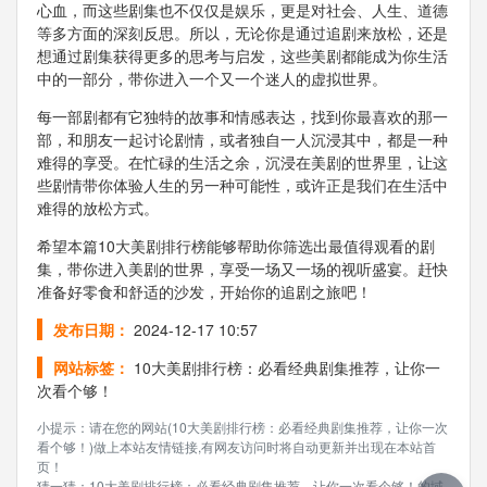
心血，而这些剧集也不仅仅是娱乐，更是对社会、人生、道德
等多方面的深刻反思。所以，无论你是通过追剧来放松，还是
想通过剧集获得更多的思考与启发，这些美剧都能成为你生活
中的一部分，带你进入一个又一个迷人的虚拟世界。
每一部剧都有它独特的故事和情感表达，找到你最喜欢的那一
部，和朋友一起讨论剧情，或者独自一人沉浸其中，都是一种
难得的享受。在忙碌的生活之余，沉浸在美剧的世界里，让这
些剧情带你体验人生的另一种可能性，或许正是我们在生活中
难得的放松方式。
希望本篇10大美剧排行榜能够帮助你筛选出最值得观看的剧
集，带你进入美剧的世界，享受一场又一场的视听盛宴。赶快
准备好零食和舒适的沙发，开始你的追剧之旅吧！
发布日期：
2024-12-17 10:57
网站标签：
10大美剧排行榜：必看经典剧集推荐，让你一
次看个够！
小提示：请在您的网站(10大美剧排行榜：必看经典剧集推荐，让你一次
看个够！)做上本站友情链接,有网友访问时将自动更新并出现在本站首
页！
猜一猜：10大美剧排行榜：必看经典剧集推荐，让你一次看个够！的域