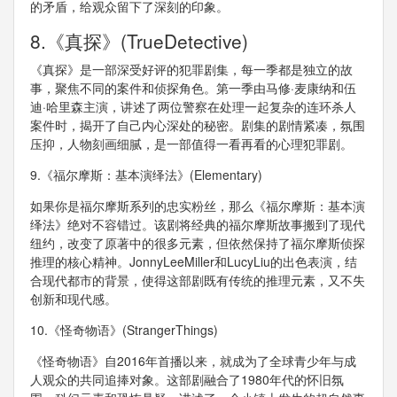
的矛盾，给观众留下了深刻的印象。
8.《真探》(TrueDetective)
《真探》是一部深受好评的犯罪剧集，每一季都是独立的故
事，聚焦不同的案件和侦探角色。第一季由马修·麦康纳和伍
迪·哈里森主演，讲述了两位警察在处理一起复杂的连环杀人
案件时，揭开了自己内心深处的秘密。剧集的剧情紧凑，氛围
压抑，人物刻画细腻，是一部值得一看再看的心理犯罪剧。
9.《福尔摩斯：基本演绎法》(Elementary)
如果你是福尔摩斯系列的忠实粉丝，那么《福尔摩斯：基本演
绎法》绝对不容错过。该剧将经典的福尔摩斯故事搬到了现代
纽约，改变了原著中的很多元素，但依然保持了福尔摩斯侦探
推理的核心精神。JonnyLeeMiller和LucyLiu的出色表演，结
合现代都市的背景，使得这部剧既有传统的推理元素，又不失
创新和现代感。
10.《怪奇物语》(StrangerThings)
《怪奇物语》自2016年首播以来，就成为了全球青少年与成
人观众的共同追捧对象。这部剧融合了1980年代的怀旧氛