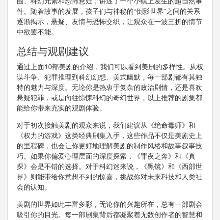
围、科幻元素和恐怖悬疑，讲述了一个小镇上发生的超自然事
件。随着故事的发展，孩子们与神秘的“倒影世界”之间的关系
逐渐揭示，悬疑、友情与恐怖交织，让观众在一波三折的情节
中欲罢不能。
总结与观剧建议
通过上面10部美剧的介绍，我们可以看到美剧的多样性。从权
谋斗争、犯罪推理到科幻幻想、美式幽默，每一部剧都有其独
特的魅力与深度。无论你是热衷于复杂的政治剧情，还是喜欢
悬疑犯罪，或是向往惊悚科幻的奇幻世界，以上推荐的剧集都
能给你带来充实的观剧体验。
对于初次接触美剧的观众来说，我们建议从《绝命毒师》和
《权力的游戏》这类经典剧集入手，这些作品不仅是美剧史上
的里程碑，也会让你更好地理解美剧的制作风格和故事叙事技
巧。如果你偏爱心理层面的深度探索，《罪夜之奔》和《真
探》会是不错的选择。对于科幻迷来说，《黑镜》和《西部世
界》则能带给你意想不到的惊喜，挑战你对未来科技和人类社
会的认知。
美剧的世界如此丰富多彩，无论你的兴趣所在，总有一部剧会
吸引你的目光。每一部剧集背后都凝聚着无数创作者的智慧和