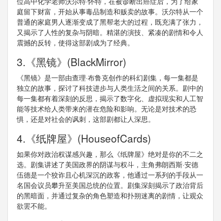
位高中化学老师沃尔特·怀特，在被诊断出癌症后，为了给家
庭留下财富，开始从事毒品制造和贩卖的故事。沃尔特从一个
普通的家庭男人逐渐变成了黑帮老大的过程，既充满了张力，
又揭示了人性的复杂与阴暗。精湛的演技、紧凑的剧情和令人
震撼的反转，使得这部剧成为了经典。
3.《黑镜》(BlackMirror)
《黑镜》是一部由查理·布鲁克创作的科幻剧集，每一集都是
独立的故事，探讨了科技进步与人类生活之间的关系。剧中的
每一集都有着深刻的反思，揭示了数字化、虚拟现实和人工智
能等技术给人类带来的潜在危险和影响。无论是对技术的恐
惧，还是对社会的讽刺，这部剧都让人深思。
4.《纸牌屋》(HouseofCards)
如果你对政治权谋感兴趣，那么《纸牌屋》绝对是你的不二之
选。剧集讲述了美国政界的阴谋与权斗，主角弗朗西斯·安德
伍德是一个狡诈且心机深沉的政客，他通过一系列的手段从一
名国会议员攀升至美国总统的位置。剧集深刻揭示了政治背后
的黑暗面，并通过复杂的角色塑造和扑朔迷离的剧情，让观众
欲罢不能。