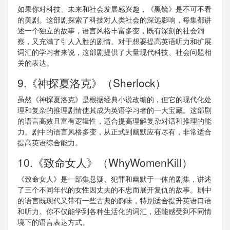
如果你对科技、未来和社会发展感兴趣，《黑镜》是不可不看
的美剧。这部剧探索了科技对人类社会的深远影响，每集都讲
述一个独立的故事，语言风格丰富多变，既有深刻的社会洞
察，又充满了引人入胜的剧情。对于想要提高英语听力和扩展
词汇的学习者来说，这部剧提供了大量现代科技、社会问题相
关的表达。
9.《神探夏洛克》（Sherlock）
虽然《神探夏洛克》是根据经典小说改编的，但它的现代化处
理和复杂的推理剧情使其成为英语学习者的一大宝藏。这部剧
的语言高效且富有逻辑性，适合提高理解复杂对话和推理的能
力。剧中的语言风格多变，从正式到幽默应有尽有，非常适合
提高英语综合能力。
10.《致命女人》（WhyWomenKill）
《致命女人》是一部集悬疑、犯罪和幽默于一体的剧集，讲述
了三个不同年代的女性因丈夫的不忠而展开复仇的故事。剧中
的语言既现代又带有一些古典的韵味，特别适合提升英语口语
和听力。你不仅能学到各种生活化的词汇，还能感受到不同情
境下的语言表达方式。