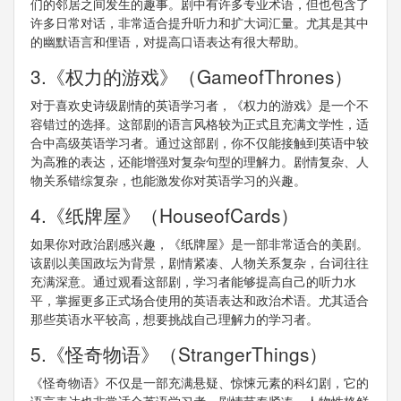
们的邻居之间发生的趣事。剧中有许多专业术语，但也包含了
许多日常对话，非常适合提升听力和扩大词汇量。尤其是其中
的幽默语言和俚语，对提高口语表达有很大帮助。
3.《权力的游戏》（GameofThrones）
对于喜欢史诗级剧情的英语学习者，《权力的游戏》是一个不
容错过的选择。这部剧的语言风格较为正式且充满文学性，适
合中高级英语学习者。通过这部剧，你不仅能接触到英语中较
为高雅的表达，还能增强对复杂句型的理解力。剧情复杂、人
物关系错综复杂，也能激发你对英语学习的兴趣。
4.《纸牌屋》（HouseofCards）
如果你对政治剧感兴趣，《纸牌屋》是一部非常适合的美剧。
该剧以美国政坛为背景，剧情紧凑、人物关系复杂，台词往往
充满深意。通过观看这部剧，学习者能够提高自己的听力水
平，掌握更多正式场合使用的英语表达和政治术语。尤其适合
那些英语水平较高，想要挑战自己理解力的学习者。
5.《怪奇物语》（StrangerThings）
《怪奇物语》不仅是一部充满悬疑、惊悚元素的科幻剧，它的