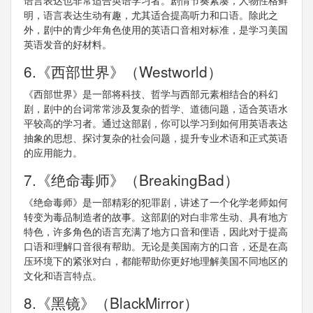
语言表达也非常适合英语学习者。剧情节奏紧凑，人物性格鲜
明，语言表达生动有趣，尤其适合提高听力和口语。除此之
外，剧中的青少年角色使用的英语口音相对标准，是学习美国
英语发音的好材料。
6.《西部世界》（Westworld）
《西部世界》是一部将科技、哲学与西部元素相结合的科幻
剧，剧中的台词常常涉及复杂的哲学、道德问题，适合英语水
平较高的学习者。通过这部剧，你可以学习到如何用英语表达
抽象的思想、探讨复杂的社会问题，提升专业术语和正式英语
的应用能力。
7.《绝命毒师》（BreakingBad）
《绝命毒师》是一部精彩的犯罪剧，讲述了一个化学老师如何
转变为毒品制造者的故事。这部剧的对白非常生动、具有地方
特色，许多角色的语言充满了地方口音和俚语，因此对于提高
口语和理解口音很有帮助。无论是美国南方的口音，还是在高
压环境下的紧张对白，都能帮助你更好地理解美国不同地区的
文化和语言特点。
8.《黑镜》（BlackMirror）