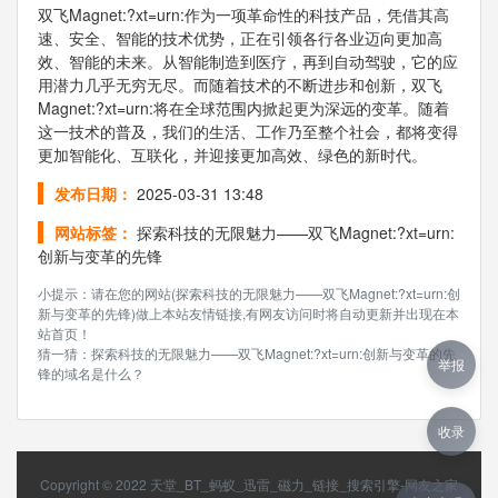
双飞Magnet:?xt=urn:作为一项革命性的科技产品，凭借其高
速、安全、智能的技术优势，正在引领各行各业迈向更加高
效、智能的未来。从智能制造到医疗，再到自动驾驶，它的应
用潜力几乎无穷无尽。而随着技术的不断进步和创新，双飞
Magnet:?xt=urn:将在全球范围内掀起更为深远的变革。随着
这一技术的普及，我们的生活、工作乃至整个社会，都将变得
更加智能化、互联化，并迎接更加高效、绿色的新时代。
发布日期：
2025-03-31 13:48
网站标签：
探索科技的无限魅力——双飞Magnet:?xt=urn:
创新与变革的先锋
小提示：请在您的网站(探索科技的无限魅力——双飞Magnet:?xt=urn:创
新与变革的先锋)做上本站友情链接,有网友访问时将自动更新并出现在本
站首页！
猜一猜：探索科技的无限魅力——双飞Magnet:?xt=urn:创新与变革的先
举报
锋的域名是什么？
收录
Copyright © 2022
天堂_BT_蚂蚁_迅雷_磁力_链接_搜索引擎-网友之家