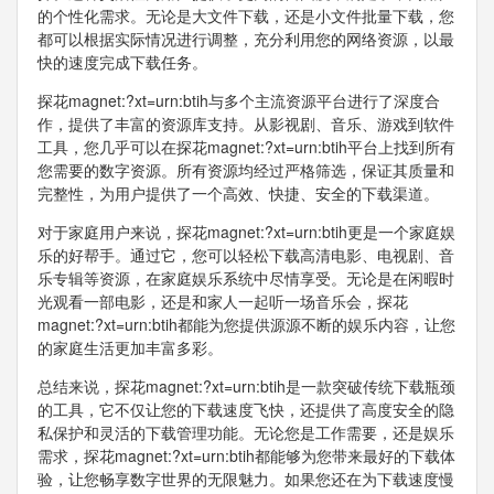
的个性化需求。无论是大文件下载，还是小文件批量下载，您
都可以根据实际情况进行调整，充分利用您的网络资源，以最
快的速度完成下载任务。
探花magnet:?xt=urn:btih与多个主流资源平台进行了深度合
作，提供了丰富的资源库支持。从影视剧、音乐、游戏到软件
工具，您几乎可以在探花magnet:?xt=urn:btih平台上找到所有
您需要的数字资源。所有资源均经过严格筛选，保证其质量和
完整性，为用户提供了一个高效、快捷、安全的下载渠道。
对于家庭用户来说，探花magnet:?xt=urn:btih更是一个家庭娱
乐的好帮手。通过它，您可以轻松下载高清电影、电视剧、音
乐专辑等资源，在家庭娱乐系统中尽情享受。无论是在闲暇时
光观看一部电影，还是和家人一起听一场音乐会，探花
magnet:?xt=urn:btih都能为您提供源源不断的娱乐内容，让您
的家庭生活更加丰富多彩。
总结来说，探花magnet:?xt=urn:btih是一款突破传统下载瓶颈
的工具，它不仅让您的下载速度飞快，还提供了高度安全的隐
私保护和灵活的下载管理功能。无论您是工作需要，还是娱乐
需求，探花magnet:?xt=urn:btih都能够为您带来最好的下载体
验，让您畅享数字世界的无限魅力。如果您还在为下载速度慢