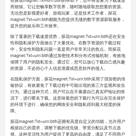
在探花magnet:?xt=urn:btih的帮助下，您不再需要为下载速度
而烦恼。它让您畅享数字世界，随时随地获取您想要的资源。
无论您是影视爱好者、游戏玩家，还是技术工作者，探花
magnet:?xt=urn:btih都能为您提供无缝的数字资源获取服务，
提升您的娱乐和工作效率。
除了显著的下载速度优势，探花magnet:?xt=urn:btih还在安全
性和隐私保护方面做出了大量优化。在数字资源的下载过程
中，安全性和隐私问题一直是用户非常关注的焦点。而探花
magnet:?xt=urn:btih通过加密技术和分布式传输机制，有效地
保障了用户的隐私安全。通过它，您可以放心下载自己感兴趣
的资源，不必担心个人信息泄露或恶意软件的侵入。
在隐私保护方面，探花magnet:?xt=urn:btih采用了强加密的传
输协议，有效避免了下载过程中可能出现的第三方监视和攻击
行为。通过这种方式，用户可以在不暴露自己真实IP地址的情
况下，进行匿名下载。这意味着您的下载行为可以在完全保护
的环境下进行，确保您的网络安全和隐私得到最大程度的保
障。
探花magnet:?xt=urn:btih还拥有高度自定义的功能，允许用户
根据自己的需求，调整下载的优先级、带宽分配以及节点选
择。这种灵活性为用户提供了更高的自由度，满足了不同用户