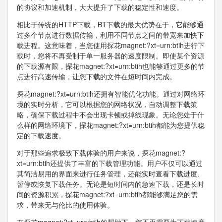
的协议和加速机制，大大提升了下载的稳定性和速度。
相比于传统的HTTP下载，BT下载的最大优势在于，它能够通
过多个节点进行数据传输，利用不同节点之间的带宽来加快下
载进程。这意味着，当您使用探花magnet:?xt=urn:btih进行下
载时，您将不再受制于单一服务器的速度限制。即使某个资源
的下载源有限，探花magnet:?xt=urn:btih也能够通过更多的节
点进行高速传输，让您下载的文件在短时间内完成。
探花magnet:?xt=urn:btih还拥有智能优化功能。通过对网络环
境的实时分析，它可以根据您的网络状况，自动调整下载策
略，确保下载过程中不会出现卡顿或掉线现象。无论您处于什
么样的网络环境下，探花magnet:?xt=urn:btih都能为您提供稳
定的下载速度。
对于那些追求极致下载体验的用户来说，探花magnet:?
xt=urn:btih还提供了丰富的下载管理功能。用户不仅可以通过
其简洁易用的界面来进行任务管理，还能实时查看下载进度、
暂停或恢复下载任务。无论是短时间内的急速下载，还是长时
间的资源积累，探花magnet:?xt=urn:btih都能够满足您的需
求，带来无与伦比的使用体验。