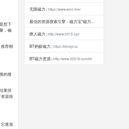
无限磁力
| https://www.wxcl.live/
最佳的资源搜索引擎 - 磁力宝*磁力吧
| http://clb6.info
是想下
量，确
撩人磁力
| http://www.lr015.xyz/
，推荐相
BT蚂蚁磁力
| https://btmayi.cc
BT磁力资源
| http://www.02516.com/bt/
搜的搜
结果排
行资源筛
，它逐渐