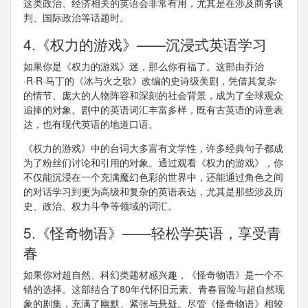
这类政治、经济相关的英语会非常有用，尤其是在涉及商务谈
判、国际政治等话题时。
4.《权力的游戏》——沉浸式英语学习
如果你是《权力的游戏》迷，那么你有福了。这部由乔治
·R·R·马丁的《冰与火之歌》改编的史诗级美剧，凭借其复杂
的情节、庞大的人物阵容和深刻的社会背景，成为了全球观众
追捧的对象。剧中的英语词汇丰富多样，既有古英语的诗意表
达，也有现代英语的地道口语。
《权力的游戏》中的台词大多富有文学性，许多经典句子都成
为了粉丝们讨论和引用的对象。通过观看《权力的游戏》，你
不仅能沉浸在一个充满魔幻色彩的世界中，还能通过角色之间
的对话学习到更为高级和复杂的英语表达，尤其是那些涉及历
史、政治、权力斗争等领域的词汇。
5.《怪奇物语》——轻松学英语，享受青
春
如果你对超自然、科幻类题材感兴趣，《怪奇物语》是一个不
错的选择。这部结合了80年代怀旧元素、青春冒险与超自然现
象的剧集，充满了幽默、紧张与悬疑。尽管《怪奇物语》相较