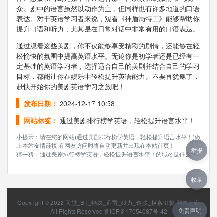
众。剧中的语言虽然以动作为主，但同样也有许多地道的口语
表达。对于英语学习者来说，观看《神盾局特工》能够帮助你
提升口语和听力，尤其是在日常对话中非常有用的口语表达。
通过观看这些美剧，你不仅能够享受精彩的剧情，还能够在轻
松愉快的氛围中提高英语水平。无论你是初学者还是已经有一
定基础的英语学习者，选择适合自己的美剧并结合自己的学习
目标，都能让你在娱乐中轻松提升英语能力。不要再犹豫了，
赶快开始你的美剧英语学习之旅吧！
发布日期：
2024-12-17 10:58
网站标签：
通过美剧排行榜学英语，轻松提升语言水平！
小提示：请在您的网站(通过美剧排行榜学英语，轻松提升语言水平！)做
上本站友情链接,有网友访问时将自动更新并出现在本站首页！
举报
猜一猜：通过美剧排行榜学英语，轻松提升语言水平！的域名是什么？
收录
Copyright © 2022
天堂_BT_蚂蚁_迅雷_磁力_链接_搜索引擎-网友之家
免责声明
All Rights Reserved
鲁ICP备17054087号-42