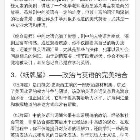
疑元素的美剧，讲述了一个化学老师逐渐堕落为毒品制造商的
故事。虽然剧中的英语有一定的难度，但其丰富的词汇和深刻
的社会背景，能让你从中学到很多地道的美式英语，尤其是一
些专业术语和俚语。
《绝命毒师》中的对话充满了智慧，剧中的人物语言幽默、深
刻且富有情感。通过观看该剧，你不仅能提高自己的听力技
能，还能扩展英语词汇量，尤其是那些与法律、犯罪以及社会
问题相关的词汇。由于剧情紧凑，情节跌宕起伏，你会不知不
觉地被吸引，甚至忘记自己是在学习英语。
3.《纸牌屋》——政治与英语的完美结合
《纸牌屋》是由凯文·史派西主演的一部政治题材剧集，讲述
了美国政界的权力斗争与阴谋。该剧的英语台词复杂且充满政
治术语，但正因如此，它对于提高英语听力水平、扩展词汇量
和掌握地道的表达方式非常有帮助。
《纸牌屋》中的英语台词通常带有非常明确的政治、经济和社
会背景，非常适合那些英语水平已经达到中高级的观众。在观
看过程中，你不仅能提升对英语的理解力，还能学到一些高阶
英语表达方式和常见的口语化表达。对于职场人士来说，学习