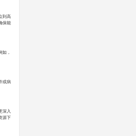
位到高
确保能
例如，
件或病
更深入
资源下