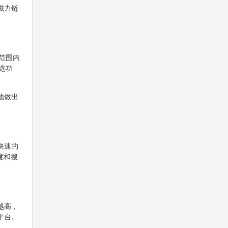
磁力链
球范围内
选功
地做出
快速的
度和搜
越高，
平台。