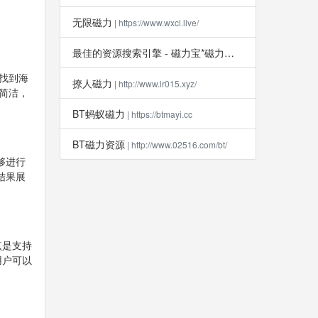
无限磁力
| https://www.wxcl.live/
最佳的资源搜索引擎 - 磁力宝*磁力吧
| http://clb6.info
找到海
撩人磁力
| http://www.lr015.xyz/
简洁，
BT蚂蚁磁力
| https://btmayi.cc
BT磁力资源
| http://www.02516.com/bt/
够进行
结果展
点是支持
用户可以