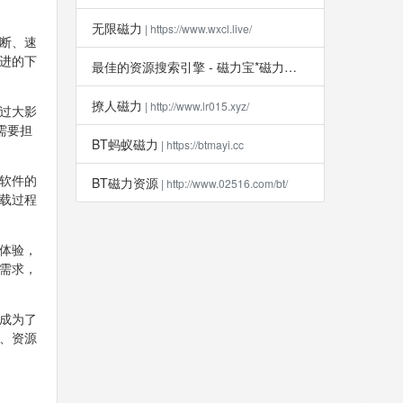
无限磁力
| https://www.wxcl.live/
中断、速
先进的下
最佳的资源搜索引擎 - 磁力宝*磁力吧
| http://clb6.info
撩人磁力
| http://www.lr015.xyz/
成过大影
需要担
BT蚂蚁磁力
| https://btmayi.cc
意软件的
BT磁力资源
| http://www.02516.com/bt/
下载过程
载体验，
的需求，
，成为了
慢、资源