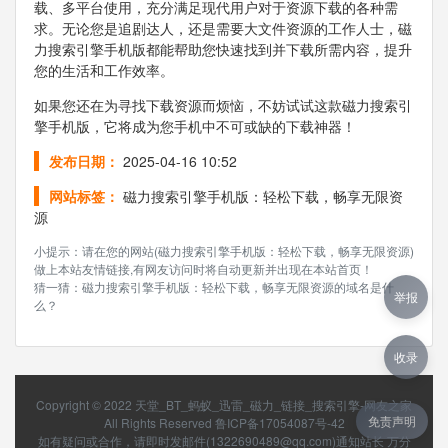
载、多平台使用，充分满足现代用户对于资源下载的各种需
求。无论您是追剧达人，还是需要大文件资源的工作人士，磁
力搜索引擎手机版都能帮助您快速找到并下载所需内容，提升
您的生活和工作效率。
如果您还在为寻找下载资源而烦恼，不妨试试这款磁力搜索引
擎手机版，它将成为您手机中不可或缺的下载神器！
发布日期：
2025-04-16 10:52
网站标签：
磁力搜索引擎手机版：轻松下载，畅享无限资
源
小提示：请在您的网站(磁力搜索引擎手机版：轻松下载，畅享无限资源)
做上本站友情链接,有网友访问时将自动更新并出现在本站首页！
猜一猜：磁力搜索引擎手机版：轻松下载，畅享无限资源的域名是什
举报
么？
收录
Copyright © 2022
天堂_BT_蚂蚁_迅雷_磁力_链接_搜索引擎-网友之家
免责声明
All Rights Reserved
鲁ICP备17054087号-42
如有疑问或合作，请即时发邮件(1322690489@qq.com)通知站长 万分