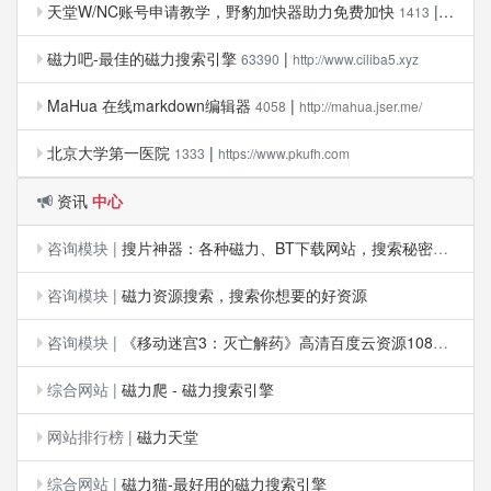
天堂W/NC账号申请教学，野豹加快器助力免费加快
|
1413
https
磁力吧-最佳的磁力搜索引擎
|
63390
http://www.ciliba5.xyz
MaHua 在线markdown编辑器
|
4058
http://mahua.jser.me/
北京大学第一医院
|
1333
https://www.pkufh.com
资讯
中心
咨询模块
|
搜片神器：各种磁力、BT下载网站，搜索秘密代码启动新世界
咨询模块
|
磁力资源搜索，搜索你想要的好资源
咨询模块
|
《移动迷宫3：灭亡解药》高清百度云资源1080P磁力链接迅雷下载
综合网站
|
磁力爬 - 磁力搜索引擎
网站排行榜
|
磁力天堂
综合网站
|
磁力猫-最好用的磁力搜索引擎