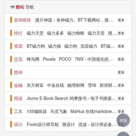
酷站
导航
咨询模块
搜片神器：各种磁力、BT下载网站，搜索秘密代码启动新世界
更多
排行
磁力天堂
磁力多多
磁力蜘蛛
磁力天堂
搜磁力
磁力
更多
资源
BT磁力狗
磁力猫
磁力狗
迅雷磁力
BT磁力资源
CIL
更多
交流
蜂鸟网
Pexels
POCO
7MX - 中国领先的视觉创作社区
更多
悠闲
更多
金融
东方财富
中金在线
她理财网
雪球
新浪财经_新浪网
更多
阅读
Jiumo E-Book Search 鸠摩搜书 - 电子书搜索引擎
拨云搜
更多
工具
135编辑器
马克飞象
MaHua 在线markdown编辑器
Ed
更多
举报
设计
Foolo设计师导航
致设计
优波 - 设计师必备网址导航 - 发现优秀的设计与网站
更多