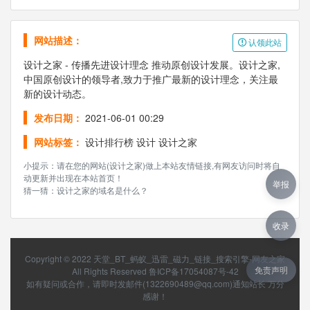
网站描述：
认领此站
设计之家 - 传播先进设计理念 推动原创设计发展。设计之家,
中国原创设计的领导者,致力于推广最新的设计理念，关注最
新的设计动态。
发布日期：
2021-06-01 00:29
网站标签：
设计排行榜
设计
设计之家
小提示：请在您的网站(设计之家)做上本站友情链接,有网友访问时将自
动更新并出现在本站首页！
举报
猜一猜：设计之家的域名是什么？
收录
Copyright © 2022
天堂_BT_蚂蚁_迅雷_磁力_链接_搜索引擎-网友之家
免责声明
All Rights Reserved
鲁ICP备17054087号-42
如有疑问或合作，请即时发邮件(1322690489@qq.com)通知站长 万分
感谢！