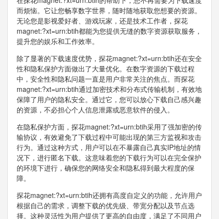
在探花magnet:?xt=urn:btih的帮助下，您不再需要为下载速度
而烦恼。它让您畅享数字世界，随时随地获取您想要的资源。
无论您是影视爱好者、游戏玩家，还是技术工作者，探花
magnet:?xt=urn:btih都能为您提供无缝的数字资源获取服务，
提升您的娱乐和工作效率。
除了显著的下载速度优势，探花magnet:?xt=urn:btih还在安全
性和隐私保护方面做出了大量优化。在数字资源的下载过程
中，安全性和隐私问题一直是用户非常关注的焦点。而探花
magnet:?xt=urn:btih通过加密技术和分布式传输机制，有效地
保障了用户的隐私安全。通过它，您可以放心下载自己感兴趣
的资源，不必担心个人信息泄露或恶意软件的侵入。
在隐私保护方面，探花magnet:?xt=urn:btih采用了强加密的传
输协议，有效避免了下载过程中可能出现的第三方监视和攻击
行为。通过这种方式，用户可以在不暴露自己真实IP地址的情
况下，进行匿名下载。这意味着您的下载行为可以在完全保护
的环境下进行，确保您的网络安全和隐私得到最大程度的保
障。
探花magnet:?xt=urn:btih还拥有高度自定义的功能，允许用户
根据自己的需求，调整下载的优先级、带宽分配以及节点选
择。这种灵活性为用户提供了更高的自由度，满足了不同用户