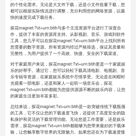
的个性化需求。无论是大文件下载，还是小文件批量下载，您
都可以根据实际情况进行调整，充分利用您的网络资源，以最
快的速度完成下载任务。
探花magnet:?xt=urn:btih与多个主流资源平台进行了深度合
作，提供了丰富的资源库支持。从影视剧、音乐、游戏到软件
工具，您几乎可以在探花magnet:?xt=urn:btih平台上找到所有
您需要的数字资源。所有资源均经过严格筛选，保证其质量和
完整性，为用户提供了一个高效、快捷、安全的下载渠道。
对于家庭用户来说，探花magnet:?xt=urn:btih更是一个家庭娱
乐的好帮手。通过它，您可以轻松下载高清电影、电视剧、音
乐专辑等资源，在家庭娱乐系统中尽情享受。无论是在闲暇时
光观看一部电影，还是和家人一起听一场音乐会，探花
magnet:?xt=urn:btih都能为您提供源源不断的娱乐内容，让您
的家庭生活更加丰富多彩。
总结来说，探花magnet:?xt=urn:btih是一款突破传统下载瓶颈
的工具，它不仅让您的下载速度飞快，还提供了高度安全的隐
私保护和灵活的下载管理功能。无论您是工作需要，还是娱乐
需求，探花magnet:?xt=urn:btih都能够为您带来最好的下载体
验，让您畅享数字世界的无限魅力。如果您还在为下载速度慢