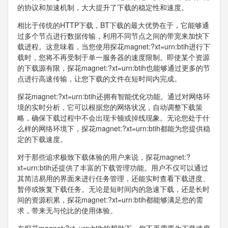
的协议和加速机制，大大提升了下载的稳定性和速度。
相比于传统的HTTP下载，BT下载的最大优势在于，它能够通
过多个节点进行数据传输，利用不同节点之间的带宽来加快下
载进程。这意味着，当您使用探花magnet:?xt=urn:btih进行下
载时，您将不再受制于单一服务器的速度限制。即使某个资源
的下载源有限，探花magnet:?xt=urn:btih也能够通过更多的节
点进行高速传输，让您下载的文件在短时间内完成。
探花magnet:?xt=urn:btih还拥有智能优化功能。通过对网络环
境的实时分析，它可以根据您的网络状况，自动调整下载策
略，确保下载过程中不会出现卡顿或掉线现象。无论您处于什
么样的网络环境下，探花magnet:?xt=urn:btih都能为您提供稳
定的下载速度。
对于那些追求极致下载体验的用户来说，探花magnet:?
xt=urn:btih还提供了丰富的下载管理功能。用户不仅可以通过
其简洁易用的界面来进行任务管理，还能实时查看下载进度、
暂停或恢复下载任务。无论是短时间内的急速下载，还是长时
间的资源积累，探花magnet:?xt=urn:btih都能够满足您的需
求，带来无与伦比的使用体验。