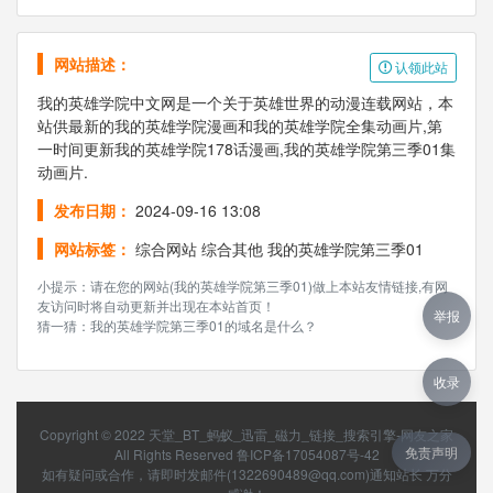
网站描述：
认领此站
我的英雄学院中文网是一个关于英雄世界的动漫连载网站，本
站供最新的我的英雄学院漫画和我的英雄学院全集动画片,第
一时间更新我的英雄学院178话漫画,我的英雄学院第三季01集
动画片.
发布日期：
2024-09-16 13:08
网站标签：
综合网站
综合其他
我的英雄学院第三季01
小提示：请在您的网站(我的英雄学院第三季01)做上本站友情链接,有网
友访问时将自动更新并出现在本站首页！
举报
猜一猜：我的英雄学院第三季01的域名是什么？
收录
Copyright © 2022
天堂_BT_蚂蚁_迅雷_磁力_链接_搜索引擎-网友之家
免责声明
All Rights Reserved
鲁ICP备17054087号-42
如有疑问或合作，请即时发邮件(1322690489@qq.com)通知站长 万分