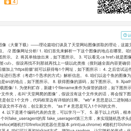
认
1080大图像（大量下载）——理论篇咱们谈及了天堂网站图像抓取的理论，这篇
 /2 图像网址分析/ 1. 咱们首先来解析一下这个图像的地点在哪里。咱
 2. 将其单独放出来，如下图所示。 3. 可以看见<a href>就是图
标签<ul>。假设再找不到那就再找上一级以此类推（搜到越全面内容更确切
缀加上“https前缀”就可以获得每1个网址，如下图所示： 4. 之后尝试运
网址进行恳求（考虑1个恳求的方式）解析信息。 6. 咱们以这个鱼的图像
src的地点，如下图所示。 8. 获得图像的源码，如下图所示。 9. Xpath
像/ 1. 为便利贮存，新建1个filename来作为保管的路径，如下图所示。
1个文件夹，名叫“天堂网爬的图像”，假设没有这个文件夹的话，将会报下
意是创立1个文件，代码框里边有详细的注释。 "wb" # 意思是以二进制格
件不存在，创立新文件。 "as f" # 意思是写入1个叫f的文件。
入f这个文件。 4. 以下是逐个编码代表的含意，可以学习一下。 5. 基于以上代码，
e_useragent的库 fake_useragent第三方库，来实现随机恳求头
firefox)#随机打印firefox浏览器任意版本 print(ua.chrome) #随机打印ch
的浏览器 6. 咱们可以再初始化init方式，增加ua.random，让它随机的形成；