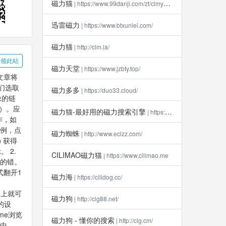
磁力猫
| https://www.99danji.com/zt/clmykxz/
迅雷磁力
| https://www.btxunlei.com/
磁力猫
| http://clm.la​/
领此站
磁力天堂
| https://www.jzbty.top/
文章将
们选取
磁力多多
| https://duo33.cloud/
像的链
）。应
磁力猫-最好用的磁力搜索引擎
| https://clm112.xyz
作，如
为例，点
磁力蜘蛛
| http://www.eclzz.com/
 获得
 2.
CILIMAO磁力猫
| https://www.cilimao.me
图的错。
式翻开1
磁力海
| https://cilidog.cc/
根本上就可
磁力狗
| http://clg88.net/
的设
rome浏览
磁力狗 - 懂你的搜索
| http://clg.cm/
此中