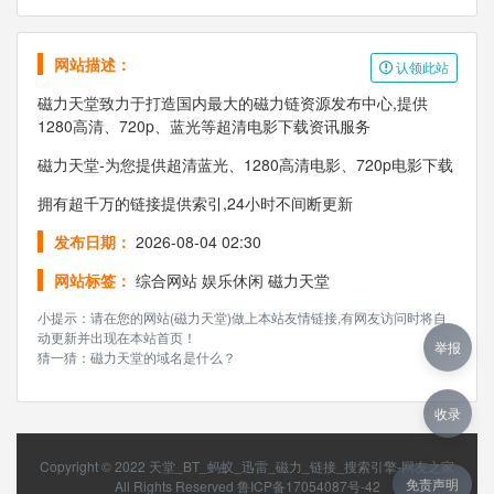
网站描述：
认领此站
磁力天堂致力于打造国内最大的磁力链资源发布中心,提供
1280高清、720p、蓝光等超清电影下载资讯服务
磁力天堂-为您提供超清蓝光、1280高清电影、720p电影下载
拥有超千万的链接提供索引,24小时不间断更新
发布日期：
2026-08-04 02:30
网站标签：
综合网站
娱乐休闲
磁力天堂
小提示：请在您的网站(磁力天堂)做上本站友情链接,有网友访问时将自
动更新并出现在本站首页！
举报
猜一猜：磁力天堂的域名是什么？
收录
Copyright © 2022
天堂_BT_蚂蚁_迅雷_磁力_链接_搜索引擎-网友之家
免责声明
All Rights Reserved
鲁ICP备17054087号-42