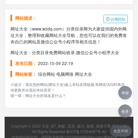
网站描述：
认领此站
网址大全（www.wzdq.com）分类目录网为大家提供国内外网
址大全，整理和收藏网站大全导航，您也可以在我们的免费发
布自己的网站及微信公众号小程序等相关信息！
网址大全 - 分类目录免费网站收录,微信公众号小程序大全
发布日期：
2022-10-09 22:19
网站标签：
综合网站
电脑网络
网址大全
小提示：请在您的网站(网址大全)做上本站友情链接,有网友访问时将自
动更新并出现在本站首页！
举报
猜一猜：网址大全的域名是什么？
收录
Copyright © 2022
天堂_BT_蚂蚁_迅雷_磁力_链接_搜索引擎-网友之家
免责声明
All Rights Reserved
鲁ICP备17054087号-42
如有疑问或合作，请即时发邮件(1322690489@qq.com)通知站长 万分