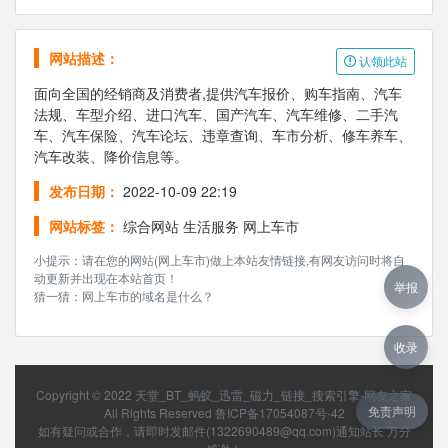
网站描述：
认领此站
面向全国的经销商及消费者,提供汽车报价、购车指南、汽车
法规、车型介绍、进口汽车、国产汽车、汽车维修、二手汽
车、汽车保险、汽车论坛、违章查询、车市分析、修车养车、
汽车改装、降价信息等。
发布日期：
2022-10-09 22:19
网站标签：
综合网站
生活服务
网上车市
小提示：请在您的网站(网上车市)做上本站友情链接,有网友访问时将自
动更新并出现在本站首页！
举报
猜一猜：网上车市的域名是什么？
收录
Copyright © 2022
天堂_BT_蚂蚁_迅雷_磁力_链接_搜索引擎-网友之家
免责声明
All Rights Reserved
鲁ICP备17054087号-42
如有疑问或合作，请即时发邮件(1322690489@qq.com)通知站长 万分