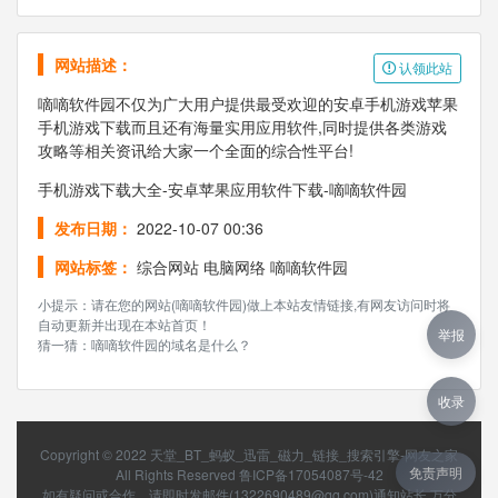
网站描述：
认领此站
嘀嘀软件园不仅为广大用户提供最受欢迎的安卓手机游戏苹果
手机游戏下载而且还有海量实用应用软件,同时提供各类游戏
攻略等相关资讯给大家一个全面的综合性平台!
手机游戏下载大全-安卓苹果应用软件下载-嘀嘀软件园
发布日期：
2022-10-07 00:36
网站标签：
综合网站
电脑网络
嘀嘀软件园
小提示：请在您的网站(嘀嘀软件园)做上本站友情链接,有网友访问时将
自动更新并出现在本站首页！
举报
猜一猜：嘀嘀软件园的域名是什么？
收录
Copyright © 2022
天堂_BT_蚂蚁_迅雷_磁力_链接_搜索引擎-网友之家
免责声明
All Rights Reserved
鲁ICP备17054087号-42
如有疑问或合作，请即时发邮件(1322690489@qq.com)通知站长 万分