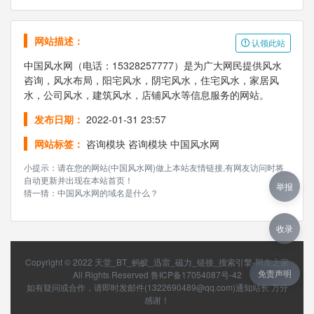
网站描述：
认领此站
中国风水网（电话：15328257777）是为广大网民提供风水
咨询，风水布局，阳宅风水，阴宅风水，住宅风水，家居风
水，公司风水，建筑风水，店铺风水等信息服务的网站。
发布日期：
2022-01-31 23:57
网站标签：
咨询模块
咨询模块
中国风水网
小提示：请在您的网站(中国风水网)做上本站友情链接,有网友访问时将
自动更新并出现在本站首页！
举报
猜一猜：中国风水网的域名是什么？
收录
Copyright © 2022
天堂_BT_蚂蚁_迅雷_磁力_链接_搜索引擎-网友之家
免责声明
All Rights Reserved
鲁ICP备17054087号-42
如有疑问或合作，请即时发邮件(1322690489@qq.com)通知站长 万分
感谢！