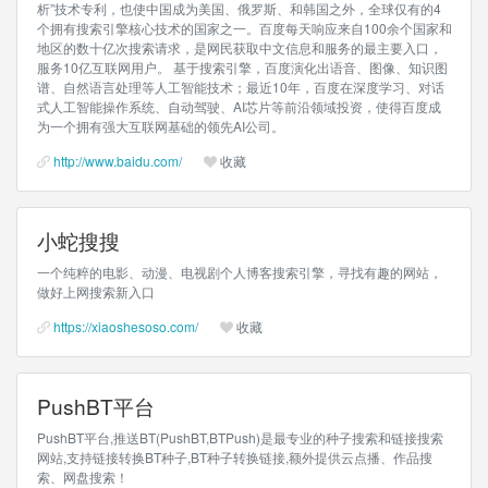
析”技术专利，也使中国成为美国、俄罗斯、和韩国之外，全球仅有的4
个拥有搜索引擎核心技术的国家之一。百度每天响应来自100余个国家和
地区的数十亿次搜索请求，是网民获取中文信息和服务的最主要入口，
服务10亿互联网用户。 基于搜索引擎，百度演化出语音、图像、知识图
谱、自然语言处理等人工智能技术；最近10年，百度在深度学习、对话
式人工智能操作系统、自动驾驶、AI芯片等前沿领域投资，使得百度成
为一个拥有强大互联网基础的领先AI公司。
http://www.baidu.com/
收藏
小蛇搜搜
一个纯粹的电影、动漫、电视剧个人博客搜索引擎，寻找有趣的网站，
做好上网搜索新入口
https://xiaoshesoso.com/
收藏
PushBT平台
PushBT平台,推送BT(PushBT,BTPush)是最专业的种子搜索和链接搜索
网站,支持链接转换BT种子,BT种子转换链接,额外提供云点播、作品搜
索、网盘搜索！