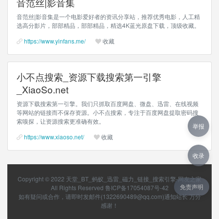
音范丝|影音集
音范丝|影音集是一个电影爱好者的资讯分享站，推荐优秀电影，人工精
选高分影片，部部精品，部部精品，精选4K蓝光原盘下载，顶级收藏。
https://www.yinfans.me/
收藏
小不点搜索_资源下载搜索第一引擎
_XiaoSo.net
资源下载搜索第一引擎。我们只抓取百度网盘、微盘、迅雷、在线视频
等网站的链接而不保存资源。小不点搜索，专注于百度网盘提取密码搜
索嗅探，让资源搜索更准确有效。
举报
https://www.xiaoso.net/
收藏
收录
Copyright © 2022
天堂_BT_蚂蚁_迅雷_磁力_链接_搜索引擎-网友之家
免责声明
All Rights Reserved
鲁ICP备17054087号-42
如有疑问或合作，请即时发邮件(1322690489@qq.com)通知站长 万分
感谢！