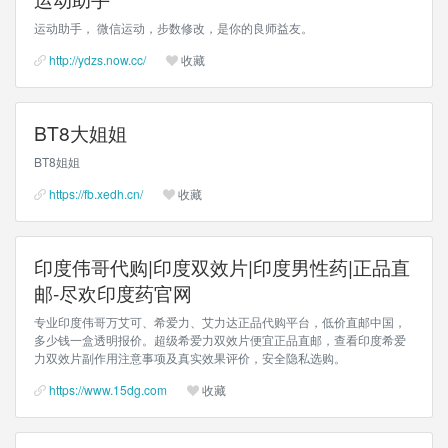
运动助手， 微信运动，步数修改，是你的良师益友。
http://ydzs.now.cc/
收藏
BT8大姐姐
BT8姐姐
https://fb.xedh.cn/
收藏
印度伟哥代购|印度双效片|印度男性药|正品直
邮-尽欢印度药官网
专业印度伟哥万艾可、希爱力、艾力达正品代购平台，低价直邮中国，
多少钱一盒透明报价。超级希爱力双效片便宜正品直邮，查看印度希爱
力双效片副作用注意事项及真实效果评价，安全隐私选购。
https://www.15dg.com
收藏