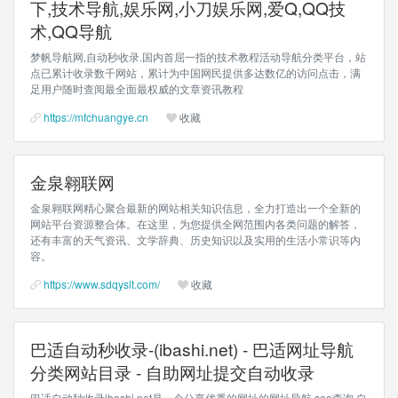
下,技术导航,娱乐网,小刀娱乐网,爱Q,QQ技
术,QQ导航
梦帆导航网,自动秒收录.国内首屈一指的技术教程活动导航分类平台，站
点已累计收录数千网站，累计为中国网民提供多达数亿的访问点击，满
足用户随时查阅最全面最权威的文章资讯教程
https://mfchuangye.cn
收藏
金泉翱联网
金泉翱联网精心聚合最新的网站相关知识信息，全力打造出一个全新的
网站平台资源整合体。在这里，为您提供全网范围内各类问题的解答，
还有丰富的天气资讯、文学辞典、历史知识以及实用的生活小常识等内
容。
https://www.sdqyslt.com/
收藏
巴适自动秒收录-(ibashi.net) - 巴适网址导航
分类网站目录 - 自助网址提交自动收录
巴适自动秒收录ibashi.net是一个分享优秀的网址的网址导航,seo查询,自