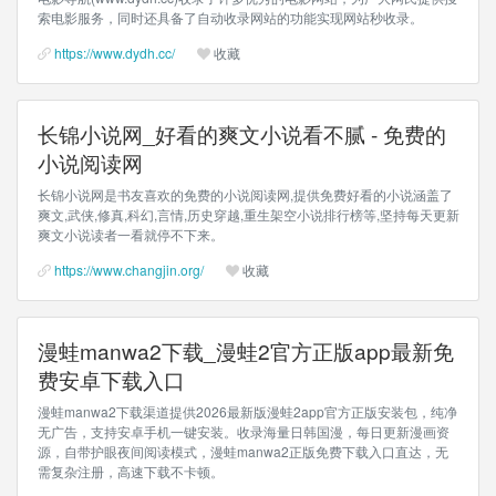
索电影服务，同时还具备了自动收录网站的功能实现网站秒收录。
https://www.dydh.cc/
收藏
长锦小说网_好看的爽文小说看不腻 - 免费的
小说阅读网
长锦小说网是书友喜欢的免费的小说阅读网,提供免费好看的小说涵盖了
爽文,武侠,修真,科幻,言情,历史穿越,重生架空小说排行榜等,坚持每天更新
爽文小说读者一看就停不下来。
https://www.changjin.org/
收藏
漫蛙manwa2下载_漫蛙2官方正版app最新免
费安卓下载入口
漫蛙manwa2下载渠道提供2026最新版漫蛙2app官方正版安装包，纯净
无广告，支持安卓手机一键安装。收录海量日韩国漫，每日更新漫画资
源，自带护眼夜间阅读模式，漫蛙manwa2正版免费下载入口直达，无
需复杂注册，高速下载不卡顿。