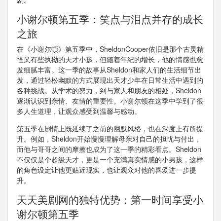
小谢尔顿第五季：笑点与泪点并存的成长
之旅
在《小谢尔顿》第五季中，SheldonCooper依旧是那个古灵精
怪又有些执拗的天才小孩，但随着年纪的增长，他的情感也愈
发细腻丰富。这一季的故事从Sheldon和家人们的生活细节出
发，通过轻松幽默的方式展现出天才少年在日常生活中遇到的
各种挑战。从学术的努力，到与家人和朋友的相处，Sheldon
逐渐认识到亲情、友情的重要性。小谢尔顿在这季中学到了很
多人生道理，让观众感受到温馨与感动。
第五季在剧情上既延续了之前的幽默风格，也在深度上有所提
升。例如，Sheldon开始慢慢理解母亲对自己的担忧与付出，
而他与哥哥之间的摩擦也成为了这一季的精彩看点。Sheldon
不仅仅是个超级天才，更是一个充满真实情感的小男孩，这样
的角色设定让他更贴近现实，也让观众对他的喜爱进一步提
升。
天天美剧网的独特优势：第一时间享受小
谢尔顿第五季