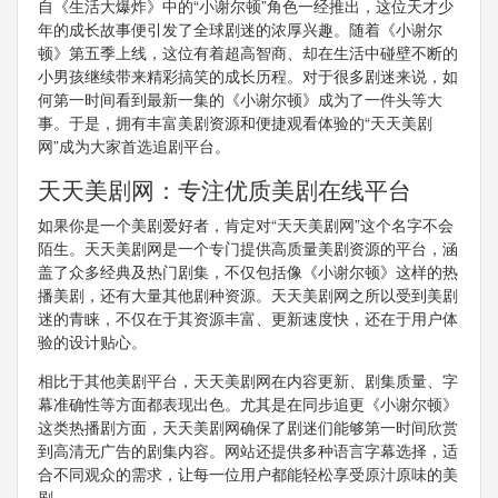
自《生活大爆炸》中的“小谢尔顿”角色一经推出，这位天才少
年的成长故事便引发了全球剧迷的浓厚兴趣。随着《小谢尔
顿》第五季上线，这位有着超高智商、却在生活中碰壁不断的
小男孩继续带来精彩搞笑的成长历程。对于很多剧迷来说，如
何第一时间看到最新一集的《小谢尔顿》成为了一件头等大
事。于是，拥有丰富美剧资源和便捷观看体验的“天天美剧
网”成为大家首选追剧平台。
天天美剧网：专注优质美剧在线平台
如果你是一个美剧爱好者，肯定对“天天美剧网”这个名字不会
陌生。天天美剧网是一个专门提供高质量美剧资源的平台，涵
盖了众多经典及热门剧集，不仅包括像《小谢尔顿》这样的热
播美剧，还有大量其他剧种资源。天天美剧网之所以受到美剧
迷的青睐，不仅在于其资源丰富、更新速度快，还在于用户体
验的设计贴心。
相比于其他美剧平台，天天美剧网在内容更新、剧集质量、字
幕准确性等方面都表现出色。尤其是在同步追更《小谢尔顿》
这类热播剧方面，天天美剧网确保了剧迷们能够第一时间欣赏
到高清无广告的剧集内容。网站还提供多种语言字幕选择，适
合不同观众的需求，让每一位用户都能轻松享受原汁原味的美
剧。