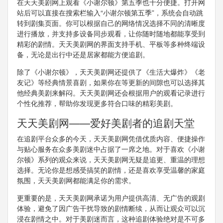
在天天美剧网上观看《小谢尔顿》第五季也十分便捷。打开网
站后可以直接在搜索栏输入“小谢尔顿第五季”，系统会自动跳
转到剧集页面。你可以根据自己的网络情况选择不同的清晰度
进行播放，并支持多设备同步观看，让你随时随地都能享受到
精彩的剧情。天天美剧网的界面支持手机、平板等多种终端设
备，无论是出行中还是居家都能方便追剧。
除了《小谢尔顿》，天天美剧网还提供了《生活大爆炸》《老
友记》等经典情景喜剧，如果你在等更新的间隙也可以选择其
他经典美剧来解闷。天天美剧网还会根据用户的观看记录进行
个性化推荐，帮助你发现更多符合口味的精彩美剧。
天天美剧网——爱好美剧者的追剧天堂
在追剧平台众多的今天，天天美剧网凭借优质内容、便捷操作
与贴心服务在众多美剧迷中占据了一席之地。对于喜欢《小谢
尔顿》系列的观众来说，天天美剧网无疑是追更、重温的理想
选择。无论你是想感受搞笑的剧情，还是喜欢享受温馨的家庭
氛围，天天美剧网都能满足你的需求。
更重要的是，天天美剧网承诺为用户提供高清、无广告的观剧
体验，避免了因广告干扰导致的剧情断续，从而让观众可以沉
浸在剧情之中。对于美剧迷而言，这种追剧体验绝对是不可多