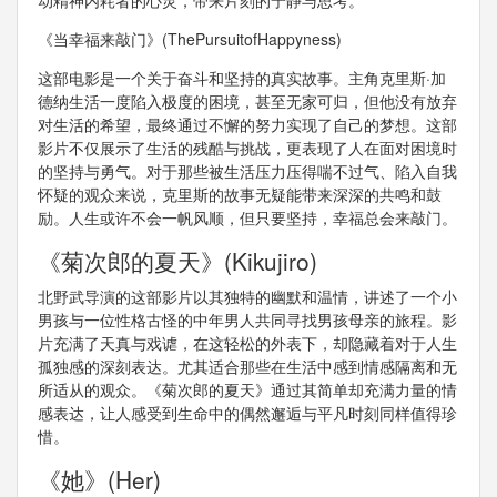
动精神内耗者的心灵，带来片刻的宁静与思考。
《当幸福来敲门》(ThePursuitofHappyness)
这部电影是一个关于奋斗和坚持的真实故事。主角克里斯·加
德纳生活一度陷入极度的困境，甚至无家可归，但他没有放弃
对生活的希望，最终通过不懈的努力实现了自己的梦想。这部
影片不仅展示了生活的残酷与挑战，更表现了人在面对困境时
的坚持与勇气。对于那些被生活压力压得喘不过气、陷入自我
怀疑的观众来说，克里斯的故事无疑能带来深深的共鸣和鼓
励。人生或许不会一帆风顺，但只要坚持，幸福总会来敲门。
《菊次郎的夏天》(Kikujiro)
北野武导演的这部影片以其独特的幽默和温情，讲述了一个小
男孩与一位性格古怪的中年男人共同寻找男孩母亲的旅程。影
片充满了天真与戏谑，在这轻松的外表下，却隐藏着对于人生
孤独感的深刻表达。尤其适合那些在生活中感到情感隔离和无
所适从的观众。《菊次郎的夏天》通过其简单却充满力量的情
感表达，让人感受到生命中的偶然邂逅与平凡时刻同样值得珍
惜。
《她》(Her)