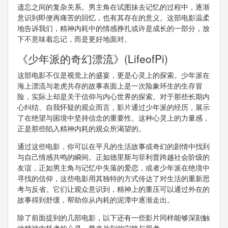
遗忘之间的复杂关系。男主角在试图抹去记忆的过程中，逐渐
意识到即便再痛苦的回忆，也有其存在的意义。这部电影温柔
地告诉我们，精神内耗中的情感挣扎或许是成长的一部分，放
下不意味着忘记，而是更好地面对。
《少年派的奇幻漂流》(LifeofPi)
这部电影不仅是视觉上的盛宴，更是心灵上的探索。少年派在
海上漂流与老虎共存的故事表面上是一次险象环生的生存冒
险，实际上却是关于信仰与内心世界的探索。对于那些长期内
心纠结、自我怀疑的观众而言，影片通过少年派的经历，展示
了在绝望与困境中坚持信念的重要性。这种心灵上的力量感，
正是那些陷入精神内耗的观众所渴望的。
通过这些电影，你可以在平凡的生活故事或奇幻的剧情中找到
与自己情感共鸣的瞬间。正如德里斯与菲利普跨越社会阶级的
友谊，正如男主角与记忆中失落的爱恋，或者少年派在绝境中
寻找的信仰，这些电影用其独特的方式传达了对生活的重新思
考与反省。它们让观众意识到，精神上的重压可以通过外在的
故事得到舒缓，帮助你从内耗的泥潭中逐渐走出。
除了前面提到的几部电影，以下还有一些影片同样能够深刻触