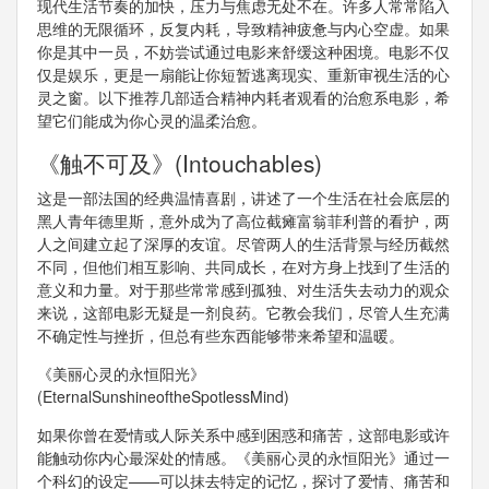
现代生活节奏的加快，压力与焦虑无处不在。许多人常常陷入
思维的无限循环，反复内耗，导致精神疲惫与内心空虚。如果
你是其中一员，不妨尝试通过电影来舒缓这种困境。电影不仅
仅是娱乐，更是一扇能让你短暂逃离现实、重新审视生活的心
灵之窗。以下推荐几部适合精神内耗者观看的治愈系电影，希
望它们能成为你心灵的温柔治愈。
《触不可及》(Intouchables)
这是一部法国的经典温情喜剧，讲述了一个生活在社会底层的
黑人青年德里斯，意外成为了高位截瘫富翁菲利普的看护，两
人之间建立起了深厚的友谊。尽管两人的生活背景与经历截然
不同，但他们相互影响、共同成长，在对方身上找到了生活的
意义和力量。对于那些常常感到孤独、对生活失去动力的观众
来说，这部电影无疑是一剂良药。它教会我们，尽管人生充满
不确定性与挫折，但总有些东西能够带来希望和温暖。
《美丽心灵的永恒阳光》
(EternalSunshineoftheSpotlessMind)
如果你曾在爱情或人际关系中感到困惑和痛苦，这部电影或许
能触动你内心最深处的情感。《美丽心灵的永恒阳光》通过一
个科幻的设定——可以抹去特定的记忆，探讨了爱情、痛苦和