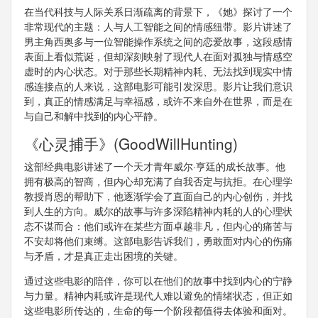
在当代科技与人际关系日渐疏离的背景下，《她》探讨了一个
非常现代的主题：人与人工智能之间的情感纽带。影片讲述了
男主角西奥多与一位智能操作系统之间的恋爱故事，这段感情
表面上看似荒诞，但却深刻映射了现代人在面对孤独与情感空
虚时的内心状态。对于那些长期精神内耗、无法找到现实中情
感连接点的人来说，这部电影可能引发深思。影片让我们意识
到，真正的情感满足与幸福感，或许不来自外在世界，而是在
与自己和解中找到的内心平静。
《心灵捕手》(GoodWillHunting)
这部经典电影讲述了一个天才青年威尔·亨廷的成长故事。他
拥有极高的智商，但内心却充满了自我否定与抗拒。在心理学
教授肖恩的帮助下，他逐渐学会了直面自己的内心创伤，并找
到人生的方向。威尔的故事与许多深陷精神内耗的人的心理状
态不谋而合：他们或许在某些方面卓越非凡，但内心的痛苦与
不安却将他们束缚。这部电影告诉我们，勇敢面对内心的伤痛
与矛盾，才是真正走出困境的关键。
通过这些电影的陪伴，你可以在他们的故事中找到内心的宁静
与力量。精神内耗或许是现代人难以避免的情绪状态，但正如
这些电影所传达的，生命的每一个阶段都值得去体验和面对。