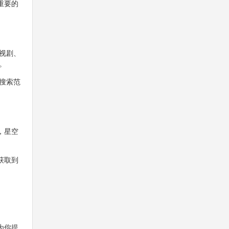
重要的
视剧、
。
搜索范
，星空
获取到
为你提